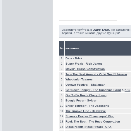
Зарегистрируйтесь в
ОДИН КЛИК
, не заполняя
версии, а также многие другие функции!
№
название
1
Dazz -
Brick
2
Super Freak -
Rick James
3
Movin' -
Brass Construction
4
Turn The Beat Around -
Vicki Sue Robinson
5
Whodunit -
Tavares
6
Uptown Festival -
Shalamar
7
Get Down Tonight -
The Sunshine Band
&
K.C.
8
Got To Be Real -
Cheryl Lynn
9
Boogie Fever -
Sylver
10
Enjoy Yourself -
The Jacksons
11
The Groove Line -
Heatwave
12
Shame -
Evelyn 'Champagne' King
13
Rock The Boat -
The Hues Corporation
14
Disco Nights (Rock Freak) -
G.Q.