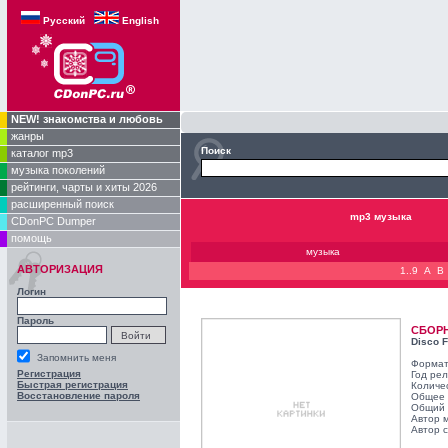
Русский
English
NEW! знакомства и любовь
жанры
Поиск
каталог mp3
музыка поколений
рейтинги, чарты и хиты 2026
расширенный поиск
mp3 музыка
CDonPC Dumper
помощь
музыка
АВТОРИЗАЦИЯ
1..9
A
B
Логин
Пароль
СБОР
Disco F
Запомнить меня
Формат
Регистрация
Год ре
Быстрая регистрация
Количе
Восстановление пароля
Общее 
Общий 
Автор 
Автор с