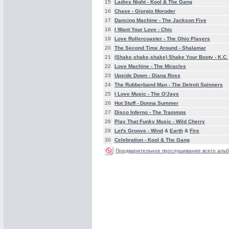
15
Ladies Night -
Kool & The Gang
16
Chase -
Giorgio Moroder
17
Dancing Machine -
The Jackson Five
18
I Want Your Love -
Chic
19
Love Rollercoaster -
The Ohio Players
20
The Second Time Around -
Shalamar
21
(Shake,shake,shake) Shake Your Booty -
K.C.
22
Love Machine -
The Miracles
23
Upside Down -
Diana Ross
24
The Rubberband Man -
The Detroit Spinners
25
I Love Music -
The O'Jays
26
Hot Stuff -
Donna Summer
27
Disco Inferno -
The Trammps
28
Play That Funky Music -
Wild Cherry
29
Let's Groove -
Wind
&
Earth
&
Fire
30
Celebration -
Kool & The Gang
Предварительное прослушивание всего альб