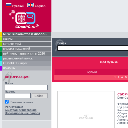
Русский
English
NEW! знакомства и любовь
жанры
Поиск
каталог mp3
музыка поколений
рейтинги, чарты и хиты 2026
расширенный поиск
mp3 музыка
CDonPC Dumper
помощь
музыка
АВТОРИЗАЦИЯ
1..9
A
B
Логин
Пароль
СБОР
Dmc Co
Запомнить меня
Формат
Регистрация
Год ре
Быстрая регистрация
Количе
Восстановление пароля
Общее 
Общий 
Автор 
Автор с