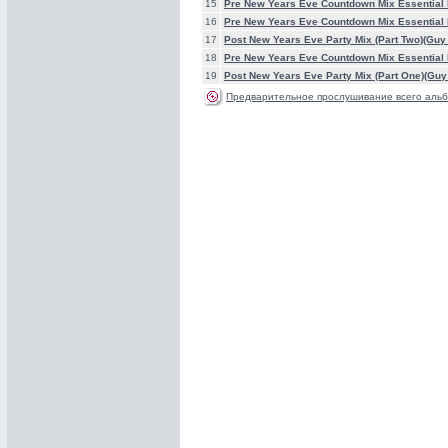
15
Pre New Years Eve Countdown Mix Essential D
16
Pre New Years Eve Countdown Mix Essential 
17
Post New Years Eve Party Mix (Part Two)(Guy 
18
Pre New Years Eve Countdown Mix Essential 
19
Post New Years Eve Party Mix (Part One)(Guy 
Предварительное прослушивание всего альб