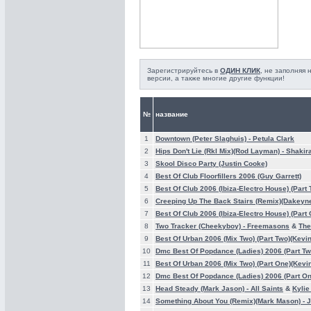
Зарегистрируйтесь в
ОДИН КЛИК
, не заполняя
версии, а также многие другие функции!
№
название
1
Downtown (Peter Slaghuis) -
Petula Clark
2
Hips Don't Lie (Rkl Mix)(Rod Layman) -
Shakir
3
Skool Disco Party (Justin Cooke)
4
Best Of Club Floorfillers 2006 (Guy Garrett)
5
Best Of Club 2006 (Ibiza-Electro House) (Part 
6
Creeping Up The Back Stairs (Remix)(Dakeyne
7
Best Of Club 2006 (Ibiza-Electro House) (Part
8
Two Tracker (Cheekyboy) -
Freemasons
&
The
9
Best Of Urban 2006 (Mix Two) (Part Two)(Kev
10
Dmc Best Of Popdance (Ladies) 2006 (Part T
11
Best Of Urban 2006 (Mix Two) (Part One)(Kev
12
Dmc Best Of Popdance (Ladies) 2006 (Part O
13
Head Steady (Mark Jason) -
All Saints
&
Kylie
14
Something About You (Remix)(Mark Mason) -
J