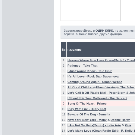
Зарегистрируйтесь в
ОДИН КЛИК
, не заполняя
версии, а также многие другие функции!
№
название
1
Heaven Where True Love Goes-(Radio) -
Yusuf
2
Patience -
Take That
3
I Just Wanna Know -
Taio Cruz
4
It's All Love -
Rock Star Supernova
5
Coming Around Again -
Simon Webbe
6
All Good Children-(Album Version) -
The John 
7
Let's Call It Off-(Radio Mix) -
Peter Bjorn
&
Joh
8
I Should Be Your Girlfriend -
The Servant
9
Song Of The Heart -
Prince
10
Play With Fire -
Hilary Duff
11
Beware Of The Dog -
Jemelia
12
New York New York -
Moby
&
Debbie Harry
13
I Am Not My Hair-(Remix) -
India Arie
&
Pink
14
Let's Make Love-(Clean Radio Edit) -
R. Kelly