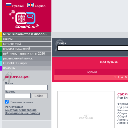
Русский
English
NEW! знакомства и любовь
жанры
Поиск
каталог mp3
музыка поколений
рейтинги, чарты и хиты 2026
расширенный поиск
mp3 музыка
CDonPC Dumper
помощь
музыка
АВТОРИЗАЦИЯ
1..9
A
B
Логин
Пароль
СБОР
Pop Ex
Запомнить меня
Формат
Регистрация
Год ре
Быстрая регистрация
Количе
Восстановление пароля
Общее 
Общий 
Автор 
Автор с