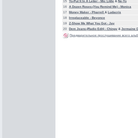
15
Yo-Put It In A Letter -
Mic Little
&
Ne-Yo
16
A Dozen Roses-(You Remind Me) -
Monica
17
Money Maker -
Pharrell
&
Ludacris
18
Irreplaceable -
Beyonce
19
Z-Show Me What You Got -
Jay
20
Dem Jeans-(Radio Edit) -
Chingy
&
Jermaine D
Предварительное прослушивание всего альб