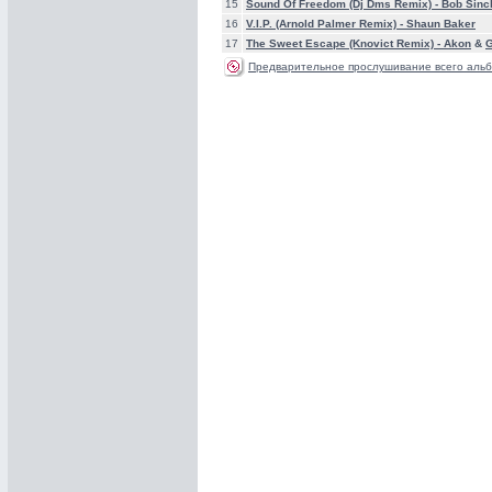
15
Sound Of Freedom (Dj Dms Remix) -
Bob Sinc
16
V.I.P. (Arnold Palmer Remix) -
Shaun Baker
17
The Sweet Escape (Knovict Remix) -
Akon
&
G
Предварительное прослушивание всего альб