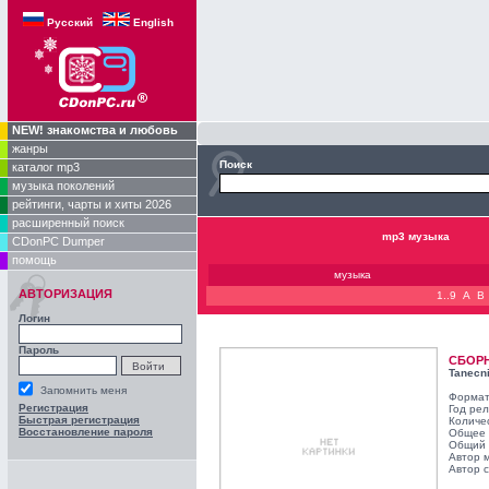
Русский
English
NEW! знакомства и любовь
жанры
Поиск
каталог mp3
музыка поколений
рейтинги, чарты и хиты 2026
расширенный поиск
mp3 музыка
CDonPC Dumper
помощь
музыка
АВТОРИЗАЦИЯ
1..9
A
B
Логин
Пароль
СБОР
Tanecni
Запомнить меня
Формат
Регистрация
Год ре
Быстрая регистрация
Количе
Восстановление пароля
Общее 
Общий 
Автор 
Автор с