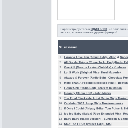
Зарегистрируйтесь в
ОДИН КЛИК
, не заполняя
версии, а также многие другие функции!
№
название
1
I Wanna Love You (Album Edit) -
Akon
&
Snoo
2
All Goods Things (Come To An End) (Radio Edi
3
Overkill (Marcus Layton Club Mix) -
Kosheen
4
Let S Work (Original Mix) -
Kurd Maverick
5
Always & Forever (Radio Edit) -
Chocolate Pu
6
More Than A Feeling (Neodisco Rmx) -
Beatshi
7
Futurefunk (Radio Edit) -
Streets In Motion
8
Insanity (Radio Edit) -
John Marks
9
The Final (Backside Artist Radio Mix) -
Mario 
10
Calabria (2007 Jump Mix) -
Drunkenmunky
11
If Only I Could (Airlpay Edit) -
Tom Pulse
&
Si
12
Ice Ice Baby (Salsa) (Rico Extended Mix) -
Re
13
Baby Baby (Radio Version) -
Sunblock
&
Sand
14
Shut The Fk Up (Verdez Edit) -
Stfu