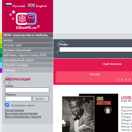
Русский
English
NEW! знакомства и любовь
жанры
Поиск
каталог mp3
музыка поколений
рейтинги, чарты и хиты 2026
расширенный поиск
mp3 музыка
CDonPC Dumper
помощь
музыка
АВТОРИЗАЦИЯ
1..9
A
B
Логин
Пароль
LOUIS
Live At
Запомнить меня
Формат
Регистрация
Год ре
Быстрая регистрация
Количе
Восстановление пароля
Общее 
Общий 
Жанр:
Автор 
Автор с