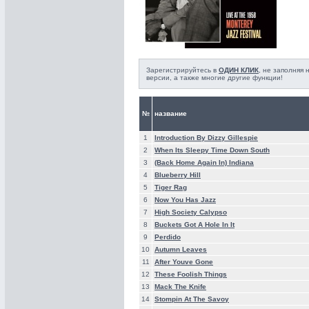
Зарегистрируйтесь в
ОДИН КЛИК
, не заполняя
версии, а также многие другие функции!
№
название
1
Introduction By Dizzy Gillespie
2
When Its Sleepy Time Down South
3
(Back Home Again In) Indiana
4
Blueberry Hill
5
Tiger Rag
6
Now You Has Jazz
7
High Society Calypso
8
Buckets Got A Hole In It
9
Perdido
10
Autumn Leaves
11
After Youve Gone
12
These Foolish Things
13
Mack The Knife
14
Stompin At The Savoy