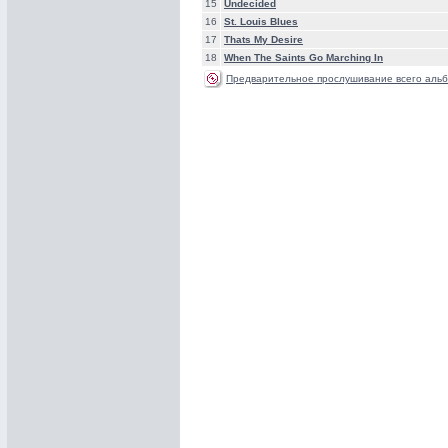
15
Undecided
16
St. Louis Blues
17
Thats My Desire
18
When The Saints Go Marching In
Предварительное прослушивание всего альб