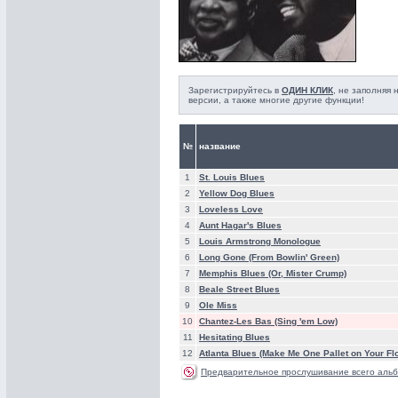
Зарегистрируйтесь в
ОДИН КЛИК
, не заполняя
версии, а также многие другие функции!
№
название
1
St. Louis Blues
2
Yellow Dog Blues
3
Loveless Love
4
Aunt Hagar's Blues
5
Louis Armstrong Monologue
6
Long Gone (From Bowlin' Green)
7
Memphis Blues (Or, Mister Crump)
8
Beale Street Blues
9
Ole Miss
10
Chantez-Les Bas (Sing 'em Low)
11
Hesitating Blues
12
Atlanta Blues (Make Me One Pallet on Your Fl
Предварительное прослушивание всего альб