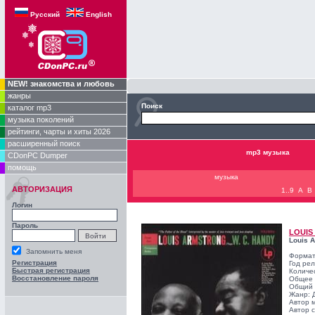
Русский
English
NEW! знакомства и любовь
жанры
Поиск
каталог mp3
музыка поколений
рейтинги, чарты и хиты 2026
расширенный поиск
mp3 музыка
CDonPC Dumper
помощь
музыка
АВТОРИЗАЦИЯ
1..9
A
B
Логин
Пароль
LOUIS
Louis 
Запомнить меня
Формат
Регистрация
Год ре
Быстрая регистрация
Количе
Восстановление пароля
Общее 
Общий 
Жанр:
Автор 
Автор с