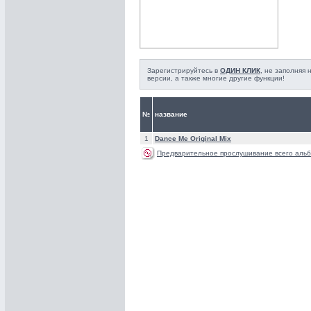
Зарегистрируйтесь в
ОДИН КЛИК
, не заполняя
версии, а также многие другие функции!
№
название
1
Dance Me Original Mix
Предварительное прослушивание всего альб