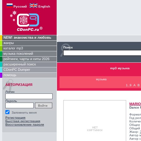
Русский
English
NEW! знакомства и любовь
жанры
Поиск
каталог mp3
музыка поколений
рейтинги, чарты и хиты 2026
расширенный поиск
mp3 музыка
CDonPC Dumper
помощь
музыка
АВТОРИЗАЦИЯ
1..9
A
B
Логин
Пароль
MARI
Dance 
Запомнить меня
Формат
Регистрация
Год ре
Быстрая регистрация
Количе
Восстановление пароля
Общее 
Общий 
Жанр:
Автор 
Автор с