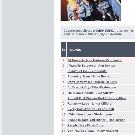
Зарегистрируйтесь в
ОДИН КЛИК
, не заполняя
версии, а также многие другие функции!
№
название
1
24 Hours A Day -
Barbara Pennington
2
I Want To Be Loved -
Ann Sexton
3
I Can't Let Go -
Evie Sands
4
Someday Soon -
Betty Everett
5
Don't Destroy Me -
Margie Hendrix
6
Sit Down & Cry -
Ella Washington
7
I'm Always Ready -
Ava Cherry
8
A Shell Of A Woman Part 1 -
Doris Allen
9
Runaway Love -
Linda Clifford
10
Every Day Worries -
Irene Scott
11
I Wish You Love -
Gloria Lynne
12
I Want To Take You Higher -
Tina Turner
13
People Say -
Dixie Cups
14
Can You Get Away -
Ruby Andrews