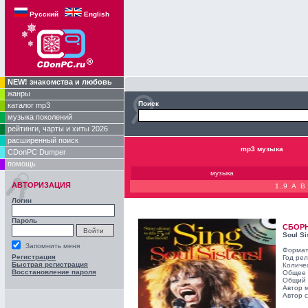
Русский
English
NEW! знакомства и любовь
жанры
Поиск
каталог mp3
музыка поколений
рейтинги, чарты и хиты 2026
расширенный поиск
mp3 музыка
CDonPC Dumper
помощь
музыка
АВТОРИЗАЦИЯ
1..9
A
B
Логин
Пароль
СБОР
Soul Si
Запомнить меня
Формат
Регистрация
Год ре
Быстрая регистрация
Количе
Восстановление пароля
Общее 
Общий 
Автор 
Автор с