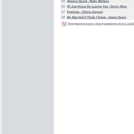
15
Always David -
Ruby Winters
16
I'll Just Keep On Loving You -
Doris Allen
17
Feelings -
Gloria Gaynor
18
My Man Don't Think I Know -
Gwen Davis
Предварительное прослушивание всего альб