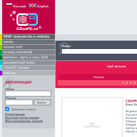
Русский
English
NEW! знакомства и любовь
жанры
Поиск
каталог mp3
музыка поколений
рейтинги, чарты и хиты 2026
расширенный поиск
mp3 музыка
CDonPC Dumper
помощь
музыка
АВТОРИЗАЦИЯ
1..9
A
B
Логин
Пароль
СБОР
Euro X
Запомнить меня
Формат
Регистрация
Год ре
Быстрая регистрация
Количе
Восстановление пароля
Общее в
Общий 
Автор 
Автор с