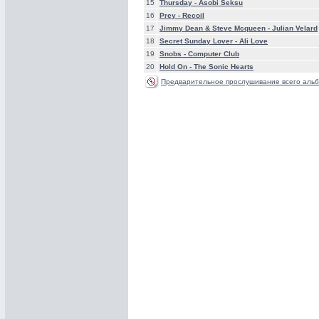
15
Thursday -
Asobi Seksu
16
Prey -
Recoil
17
Jimmy Dean & Steve Mcqueen -
Julian Velard
18
Secret Sunday Lover -
Ali Love
19
Snobs -
Computer Club
20
Hold On -
The Sonic Hearts
Предварительное прослушивание всего альб