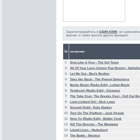
Зарегистрируйтесь в
ОДИН КЛИК
, не заполняя
версии, а также многие другие функции!
№
название
1
Grip Like A Vice -
The Go! Team
2
All Of Your Love (Jimmy Pop Remix) -
HelloG
3
Let Me Out -
Ben's Brother
4
Take Her Back -
The Pigeon Detectives
5
Bizzle Bizzle (Radio Edit) -
Lethal Bizzle
6
Tenderoni (Radio Edit) -
Chromeo
7
The Take Over, The Breaks Over -
Fall Out Bo
8
Long Limbed Girl -
Nick Lowe
9
Second Sight -
Kula Shaker
10
Torn On The Platform -
Jack Penate
11
Deja Vu (Radio Edit) -
Bobby Cook
12
Kill The Director -
The Wombats
13
Liquid Lives -
Hadouken!
14
The Battle -
Malakai