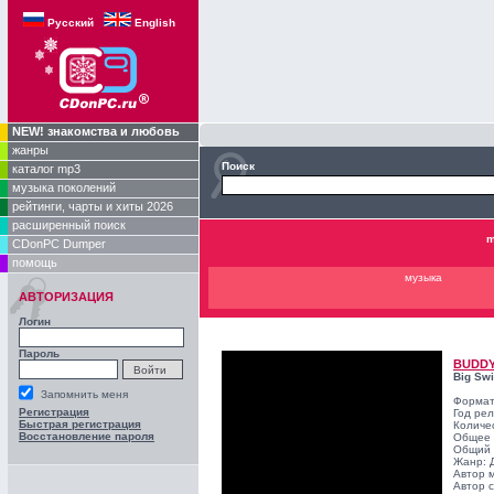
Русский
English
NEW! знакомства и любовь
жанры
Поиск
каталог mp3
музыка поколений
рейтинги, чарты и хиты 2026
расширенный поиск
m
CDonPC Dumper
помощь
музыка
АВТОРИЗАЦИЯ
Логин
Пароль
BUDDY
Big Sw
Запомнить меня
Формат
Регистрация
Год ре
Быстрая регистрация
Количе
Восстановление пароля
Общее 
Общий 
Жанр:
Автор 
Автор с