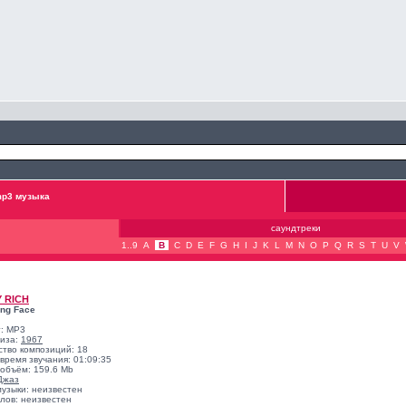
p3 музыка
саундтреки
1..9
A
B
C
D
E
F
G
H
I
J
K
L
M
N
O
P
Q
R
S
T
U
V
 RICH
ing Face
: MP3
лиза:
1967
ство композиций: 18
время звучания: 01:09:35
объём: 159.6 Mb
Джаз
музыки: неизвестен
лов: неизвестен