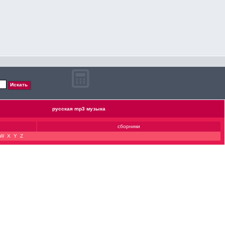
русская mp3 музыка
сборники
W
X
Y
Z