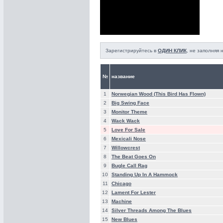
Зарегистрируйтесь в
ОДИН КЛИК
, не заполняя
№
название
1
Norwegian Wood (This Bird Has Flown)
2
Big Swing Face
3
Monitor Theme
4
Wack Wack
5
Love For Sale
6
Mexicali Nose
7
Willowcrest
8
The Beat Goes On
9
Bugle Call Rag
10
Standing Up In A Hammock
11
Chicago
12
Lament For Lester
13
Machine
14
Silver Threads Among The Blues
15
New Blues