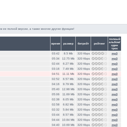
м ее полной версии, а также многие другие функции!
полный
альбом/
время
размер
битрейт
рейтинг
один
трек
03:42
8.5 Mb
320 Кbps
mp3
05:34
12.75 Mb
320 Кbps
mp3
02:44
6.27 Mb
320 Кbps
mp3
03:16
7.49 Mb
320 Кbps
mp3
04:51
11.11 Mb
320 Кbps
mp3
02:52
6.57 Mb
320 Кbps
mp3
04:16
9.79 Mb
320 Кbps
mp3
05:40
12.98 Mb
320 Кbps
mp3
05:06
11.69 Mb
320 Кbps
mp3
02:38
6.05 Mb
320 Кbps
mp3
02:58
6.82 Mb
320 Кbps
mp3
02:32
5.84 Mb
320 Кbps
mp3
03:44
8.57 Mb
320 Кbps
mp3
04:44
10.84 Mb
320 Кbps
mp3
04:40
10.69 Mb
320 Кbps
mp3