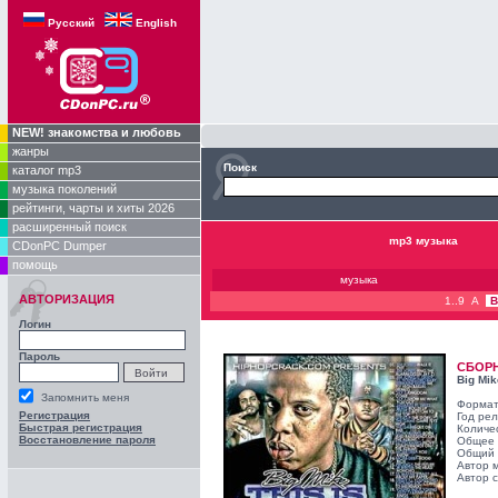
Русский
English
NEW! знакомства и любовь
жанры
Поиск
каталог mp3
музыка поколений
рейтинги, чарты и хиты 2026
расширенный поиск
mp3 музыка
CDonPC Dumper
помощь
музыка
АВТОРИЗАЦИЯ
1..9
A
B
Логин
Пароль
СБОР
Big Mik
Запомнить меня
Формат
Регистрация
Год ре
Быстрая регистрация
Количе
Восстановление пароля
Общее 
Общий 
Автор 
Автор с