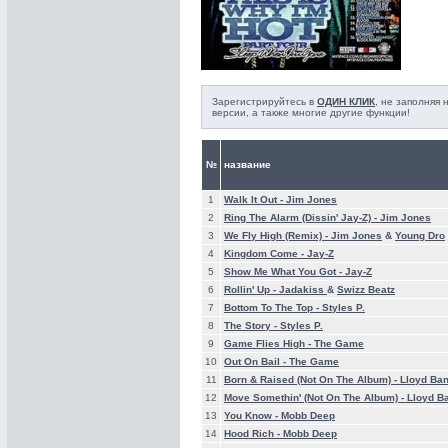
Зарегистрируйтесь в
ОДИН КЛИК
, не заполняя
версии, а также многие другие функции!
№
название
1
Walk It Out -
Jim Jones
2
Ring The Alarm (Dissin' Jay-Z) -
Jim Jones
3
We Fly High (Remix) -
Jim Jones
&
Young Dro
4
Kingdom Come -
Jay-Z
5
Show Me What You Got -
Jay-Z
6
Rollin' Up -
Jadakiss
&
Swizz Beatz
7
Bottom To The Top -
Styles P.
8
The Story -
Styles P.
9
Game Flies High -
The Game
10
Out On Bail -
The Game
11
Born & Raised (Not On The Album) -
Lloyd Ba
12
Move Somethin' (Not On The Album) -
Lloyd B
13
You Know -
Mobb Deep
14
Hood Rich -
Mobb Deep