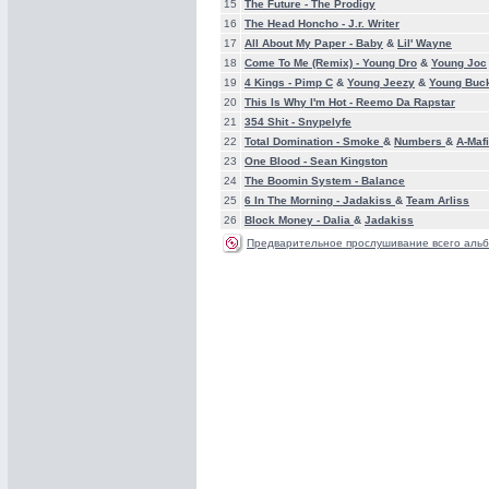
15
The Future -
The Prodigy
16
The Head Honcho -
J.r. Writer
17
All About My Paper -
Baby
&
Lil' Wayne
18
Come To Me (Remix) -
Young Dro
&
Young Joc
19
4 Kings -
Pimp C
&
Young Jeezy
&
Young Buc
20
This Is Why I'm Hot -
Reemo Da Rapstar
21
354 Shit -
Snypelyfe
22
Total Domination -
Smoke
&
Numbers
&
A-Maf
23
One Blood -
Sean Kingston
24
The Boomin System -
Balance
25
6 In The Morning -
Jadakiss
&
Team Arliss
26
Block Money -
Dalia
&
Jadakiss
Предварительное прослушивание всего альб