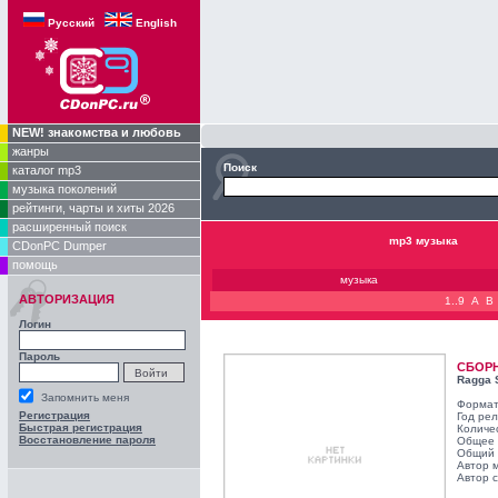
Русский
English
NEW! знакомства и любовь
жанры
Поиск
каталог mp3
музыка поколений
рейтинги, чарты и хиты 2026
расширенный поиск
mp3 музыка
CDonPC Dumper
помощь
музыка
АВТОРИЗАЦИЯ
1..9
A
B
Логин
Пароль
СБОР
Ragga 
Запомнить меня
Формат
Регистрация
Год ре
Быстрая регистрация
Количе
Восстановление пароля
Общее 
Общий 
Автор 
Автор с