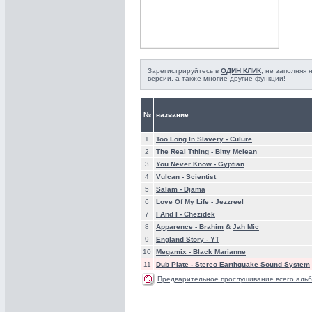
Зарегистрируйтесь в
ОДИН КЛИК
, не заполняя
версии, а также многие другие функции!
№
название
1
Too Long In Slavery -
Culure
2
The Real Tthing -
Bitty Mclean
3
You Never Know -
Gyptian
4
Vulcan -
Scientist
5
Salam -
Djama
6
Love Of My Life -
Jezzreel
7
I And I -
Chezidek
8
Apparence -
Brahim
&
Jah Mic
9
England Story -
YT
10
Megamix -
Black Marianne
11
Dub Plate -
Stereo Earthquake Sound System
Предварительное прослушивание всего альб