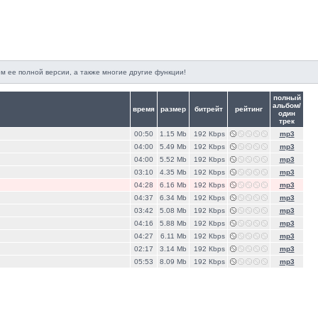
м ее полной версии, а также многие другие функции!
полный
альбом/
время
размер
битрейт
рейтинг
один
трек
00:50
1.15 Mb
192 Кbps
mp3
04:00
5.49 Mb
192 Кbps
mp3
04:00
5.52 Mb
192 Кbps
mp3
03:10
4.35 Mb
192 Кbps
mp3
04:28
6.16 Mb
192 Кbps
mp3
04:37
6.34 Mb
192 Кbps
mp3
03:42
5.08 Mb
192 Кbps
mp3
04:16
5.88 Mb
192 Кbps
mp3
04:27
6.11 Mb
192 Кbps
mp3
02:17
3.14 Mb
192 Кbps
mp3
05:53
8.09 Mb
192 Кbps
mp3