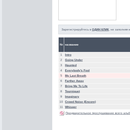
Зарегистрируйтесь в
ОДИН КЛИК
, не заполняя
№
название
1
Intro
2
Going Under
3
Haunted
4
Everybody's Fool
5
My Last Breath
6
Farther Away
7
Bring Me To Life
8
Tourniquet
9
Imaginary
10
Crowd Noise (Encore)
11
Whisper
Предварительное прослушивание всего альб