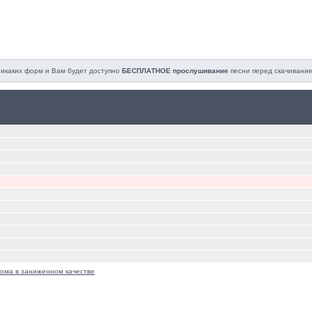
 никаких форм и Вам будет доступно
БЕСПЛАТНОЕ прослушивание
песни перед cкачивание
ома в заниженном качестве