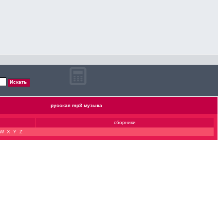
русская mp3 музыка
сборники
W
X
Y
Z