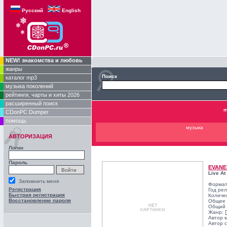
Русский
English
NEW! знакомства и любовь
жанры
Поиск
каталог mp3
музыка поколений
рейтинги, чарты и хиты 2026
расширенный поиск
m
CDonPC Dumper
помощь
музыка
АВТОРИЗАЦИЯ
Логин
Пароль
EVANE
Live At
Запомнить меня
Формат
Регистрация
Год ре
Быстрая регистрация
Количе
Восстановление пароля
Общее 
Общий 
Жанр:
Автор 
Автор с