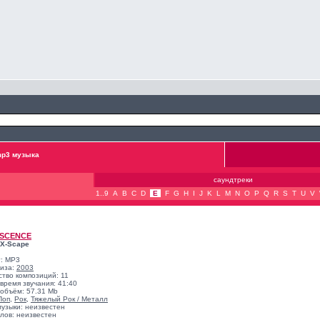
p3 музыка
саундтреки
1..9
A
B
C
D
E
F
G
H
I
J
K
L
M
N
O
P
Q
R
S
T
U
V
SCENCE
 X-Scape
: MP3
лиза:
2003
ство композиций: 11
время звучания: 41:40
объём: 57.31 Mb
Поп
,
Рок
,
Тяжелый Рок / Металл
музыки: неизвестен
лов: неизвестен