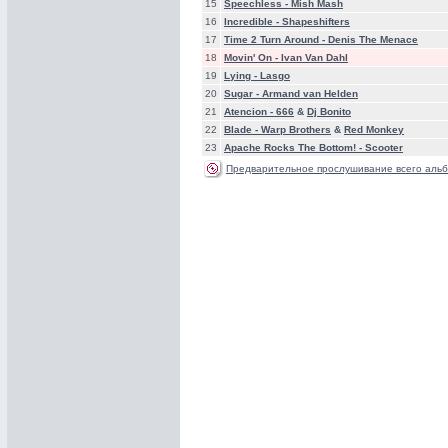
15
Speechless -
Mish Mash
16
Incredible -
Shapeshifters
17
Time 2 Turn Around -
Denis The Menace
18
Movin' On -
Ivan Van Dahl
19
Lying -
Lasgo
20
Sugar -
Armand van Helden
21
Atencion -
666
&
Dj Bonito
22
Blade -
Warp Brothers
&
Red Monkey
23
Apache Rocks The Bottom! -
Scooter
Предварительное прослушивание всего альб