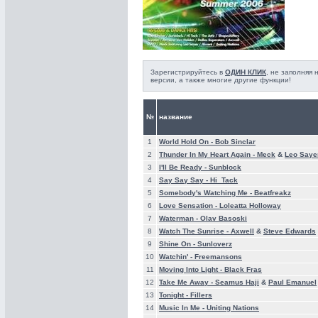
Зарегистрируйтесь в
ОДИН КЛИК
, не заполняя
версии, а также многие другие функции!
№
название
1
World Hold On -
Bob Sinclar
2
Thunder In My Heart Again -
Meck
&
Leo Saye
3
I'll Be Ready -
Sunblock
4
Say Say Say -
Hi_Tack
5
Somebody's Watching Me -
Beatfreakz
6
Love Sensation -
Loleatta Holloway
7
Waterman -
Olav Basoski
8
Watch The Sunrise -
Axwell
&
Steve Edwards
9
Shine On -
Sunloverz
10
Watchin' -
Freemansons
11
Moving Into Light -
Black Fras
12
Take Me Away -
Seamus Haji
&
Paul Emanuel
13
Tonight -
Fillers
14
Music In Me -
Uniting Nations