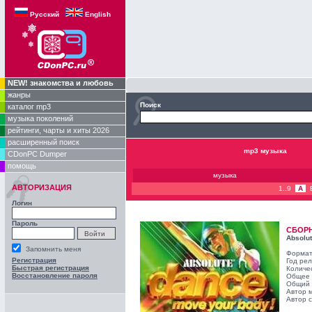
Русский
English
NEW! знакомства и любовь
жанры
Поиск
каталог mp3
музыка поколений
рейтинги, чарты и хиты 2026
расширенный поиск
mp3 музыка
CDonPC Dumper
помощь
музыка
АВТОРИЗАЦИЯ
1..9
A
Логин
Пароль
СБОР
Absolu
Запомнить меня
Формат
Регистрация
Год ре
Быстрая регистрация
Количе
Восстановление пароля
Общее 
Общий 
Автор 
Автор с