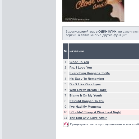
Зарегистрируйтесь в
ОДИН КЛИК
, не заполняя
версии, а также многие другие функции!
№
название
1
Close To You
2
P.s. I Love You
3
Everything Happens To Me
4
It's Easy To Remember
5
Don't Like Goodbyes
6
With Every Breath I Take
7
Blame It On My Youth
8
It Could Happen To You
9
I've Had My Moments
10
I Couldn't Sleep A Wink Last Night
11
The End Of A Love Affair
Предварительное прослушивание всего альб