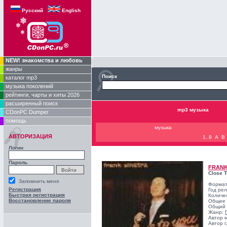
Русский
English
NEW! знакомства и любовь
жанры
Поиск
каталог mp3
музыка поколений
рейтинги, чарты и хиты 2026
расширенный поиск
mp3 музыка
CDonPC Dumper
помощь
музыка
АВТОРИЗАЦИЯ
1..9
A
B
Логин
Пароль
FRANK
Close T
Запомнить меня
Формат
Регистрация
Год ре
Быстрая регистрация
Количе
Восстановление пароля
Общее 
Общий 
Жанр:
Автор 
Автор с