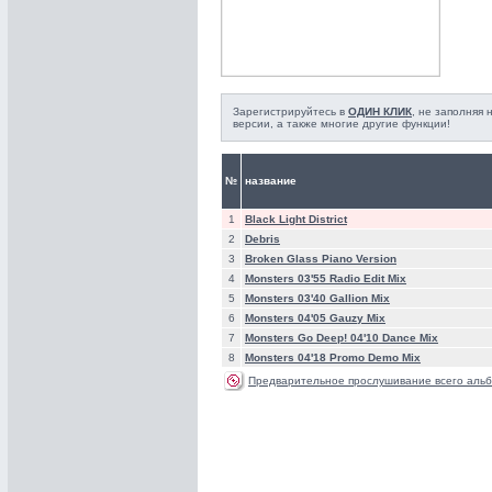
Зарегистрируйтесь в
ОДИН КЛИК
, не заполняя
версии, а также многие другие функции!
№
название
1
Black Light District
2
Debris
3
Broken Glass Piano Version
4
Monsters 03'55 Radio Edit Mix
5
Monsters 03'40 Gallion Mix
6
Monsters 04'05 Gauzy Mix
7
Monsters Go Deep! 04'10 Dance Mix
8
Monsters 04'18 Promo Demo Mix
Предварительное прослушивание всего альб