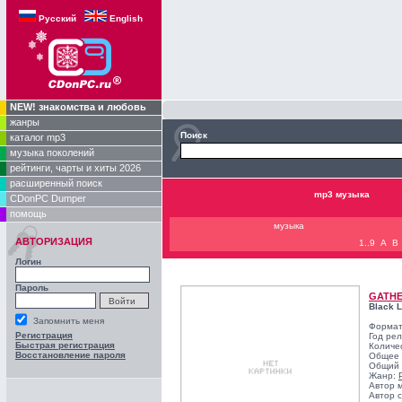
Русский
English
NEW! знакомства и любовь
жанры
Поиск
каталог mp3
музыка поколений
рейтинги, чарты и хиты 2026
расширенный поиск
mp3 музыка
CDonPC Dumper
помощь
музыка
АВТОРИЗАЦИЯ
1..9
A
B
Логин
Пароль
GATHE
Black L
Запомнить меня
Формат
Регистрация
Год ре
Быстрая регистрация
Количе
Восстановление пароля
Общее 
Общий 
Жанр:
Автор 
Автор с