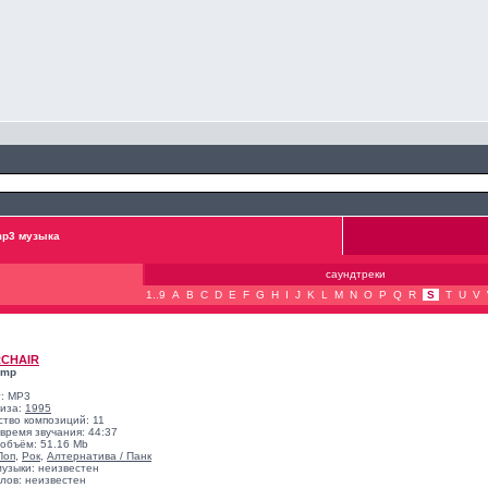
p3 музыка
саундтреки
1..9
A
B
C
D
E
F
G
H
I
J
K
L
M
N
O
P
Q
R
S
T
U
V
RCHAIR
omp
: MP3
лиза:
1995
ство композиций: 11
время звучания: 44:37
объём: 51.16 Mb
Поп
,
Рок
,
Алтернатива / Панк
музыки: неизвестен
лов: неизвестен