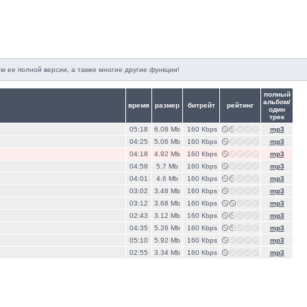
м ее полной версии, а также многие другие функции!
полный
альбом/
время
размер
битрейт
рейтинг
один
трек
05:18
6.08 Mb
160 Кbps
mp3
04:25
5.06 Mb
160 Кbps
mp3
04:18
4.92 Mb
160 Кbps
mp3
04:58
5.7 Mb
160 Кbps
mp3
04:01
4.6 Mb
160 Кbps
mp3
03:02
3.48 Mb
160 Кbps
mp3
03:12
3.68 Mb
160 Кbps
mp3
02:43
3.12 Mb
160 Кbps
mp3
04:35
5.26 Mb
160 Кbps
mp3
05:10
5.92 Mb
160 Кbps
mp3
02:55
3.34 Mb
160 Кbps
mp3