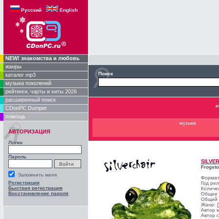
Русский
English
NEW! знакомства и любовь
жанры
Поиск
каталог mp3
музыка поколений
рейтинги, чарты и хиты 2026
расширенный поиск
m
CDonPC Dumper
помощь
музыка
АВТОРИЗАЦИЯ
Логин
Пароль
SILVE
Frogst
Запомнить меня
Формат
Регистрация
Год ре
Быстрая регистрация
Количе
Восстановление пароля
Общее 
Общий 
Жанр:
Автор 
Автор с