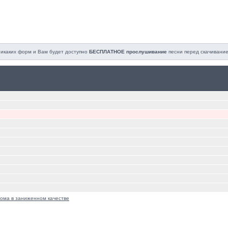
 никаких форм и Вам будет доступно
БЕСПЛАТНОЕ прослушивание
песни перед cкачивание
ома в заниженном качестве