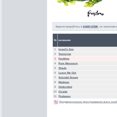
Зарегистрируйтесь в
ОДИН КЛИК
, не заполняя
№
название
1
Israel's Son
2
Tomorrow
3
Faultline
4
Pure Massacre
5
Shade
6
Leave Me Out
7
Suicidal Dream
8
Madman
9
Undecided
10
Cicada
11
Findaway
Предварительное прослушивание всего альб