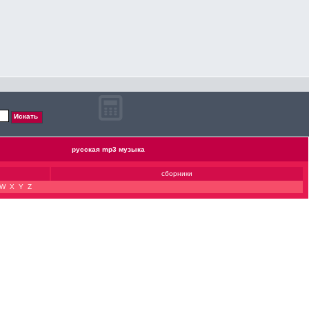
русская mp3 музыка
сборники
W
X
Y
Z