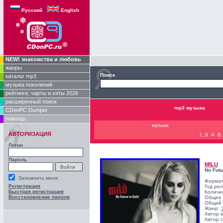
Русский
English
NEW! знакомства и любовь
жанры
Поиск
каталог mp3
музыка поколений
рейтинги, чарты и хиты 2026
расширенный поиск
mp3 музыка
CDonPC Dumper
помощь
музыка
АВТОРИЗАЦИЯ
1..9
A
B
Логин
Пароль
MILU
No Futu
Запомнить меня
Формат
Регистрация
Год ре
Быстрая регистрация
Количе
Восстановление пароля
Общее 
Общий 
Жанр:
Автор 
Автор с