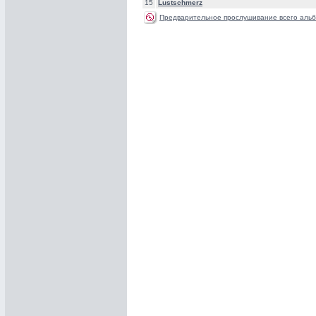
15
Lustschmerz
Предварительное прослушивание всего альб