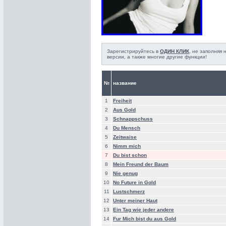
Зарегистрируйтесь в
ОДИН КЛИК
, не заполняя
версии, а также многие другие функции!
№
название
1
Freiheit
2
Aus Gold
3
Schnappschuss
4
Du Mensch
5
Zeitwaise
6
Nimm mich
7
Du bist schon
8
Mein Freund der Baum
9
Nie genug
10
No Future in Gold
11
Lustschmerz
12
Unter meiner Haut
13
Ein Tag wie jeder andere
14
Fur Mich bist du aus Gold