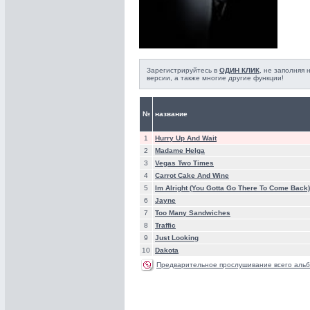
Зарегистрируйтесь в
ОДИН КЛИК
, не заполняя
версии, а также многие другие функции!
№
название
1
Hurry Up And Wait
2
Madame Helga
3
Vegas Two Times
4
Carrot Cake And Wine
5
Im Alright (You Gotta Go There To Come Back)
6
Jayne
7
Too Many Sandwiches
8
Traffic
9
Just Looking
10
Dakota
Предварительное прослушивание всего альб