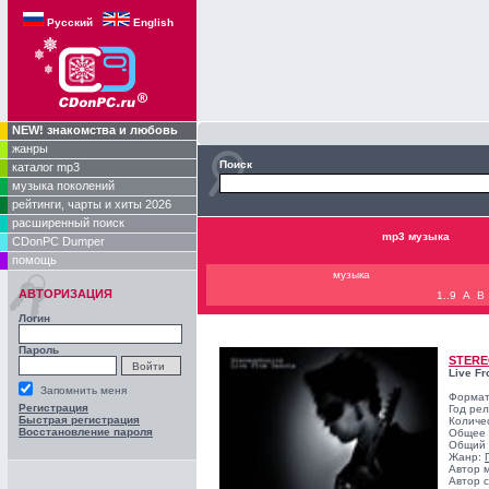
Русский
English
NEW! знакомства и любовь
жанры
Поиск
каталог mp3
музыка поколений
рейтинги, чарты и хиты 2026
расширенный поиск
mp3 музыка
CDonPC Dumper
помощь
музыка
АВТОРИЗАЦИЯ
1..9
A
B
Логин
Пароль
STERE
Live Fr
Запомнить меня
Формат
Регистрация
Год ре
Быстрая регистрация
Количе
Восстановление пароля
Общее 
Общий 
Жанр:
Автор 
Автор с