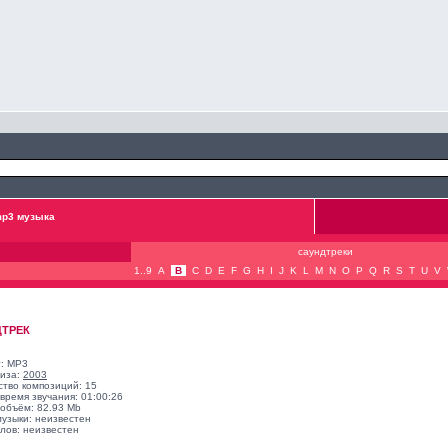
p3 музыка
саундтреки
1..9
A
B
C
D
E
F
G
H
I
J
K
L
M
N
O
P
Q
R
S
T
U
V
ДТРЕК
: MP3
лиза:
2003
ство композиций: 15
время звучания: 01:00:26
объём: 82.93 Mb
музыки: неизвестен
лов: неизвестен