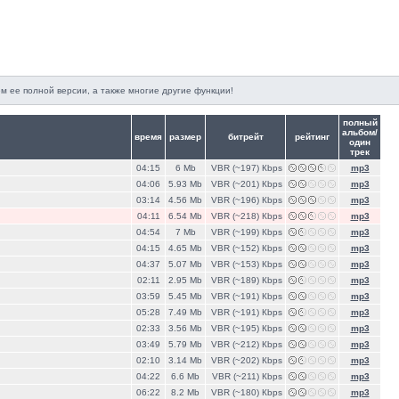
м ее полной версии, а также многие другие функции!
полный
альбом/
время
размер
битрейт
рейтинг
один
трек
04:15
6 Mb
VBR (~197) Кbps
mp3
04:06
5.93 Mb
VBR (~201) Кbps
mp3
03:14
4.56 Mb
VBR (~196) Кbps
mp3
04:11
6.54 Mb
VBR (~218) Кbps
mp3
04:54
7 Mb
VBR (~199) Кbps
mp3
04:15
4.65 Mb
VBR (~152) Кbps
mp3
04:37
5.07 Mb
VBR (~153) Кbps
mp3
02:11
2.95 Mb
VBR (~189) Кbps
mp3
03:59
5.45 Mb
VBR (~191) Кbps
mp3
05:28
7.49 Mb
VBR (~191) Кbps
mp3
02:33
3.56 Mb
VBR (~195) Кbps
mp3
03:49
5.79 Mb
VBR (~212) Кbps
mp3
02:10
3.14 Mb
VBR (~202) Кbps
mp3
04:22
6.6 Mb
VBR (~211) Кbps
mp3
06:22
8.2 Mb
VBR (~180) Кbps
mp3