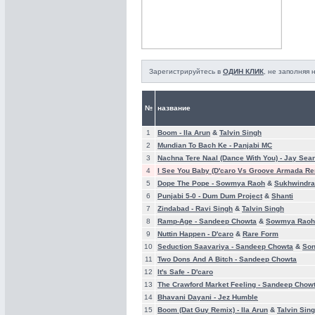
Зарегистрируйтесь в
ОДИН КЛИК
, не заполняя
№
название
1
Boom -
Ila Arun
&
Talvin Singh
2
Mundian To Bach Ke -
Panjabi MC
3
Nachna Tere Naal (Dance With You) -
Jay Sea
4
I See You Baby (D'caro Vs Groove Armada Re
5
Dope The Pope -
Sowmya Raoh
&
Sukhwindra
6
Punjabi 5-0 -
Dum Dum Project
&
Shanti
7
Zindabad -
Ravi Singh
&
Talvin Singh
8
Ramp-Age -
Sandeep Chowta
&
Sowmya Raoh
9
Nuttin Happen -
D'caro
&
Rare Form
10
Seduction Saavariya -
Sandeep Chowta
&
Son
11
Two Dons And A Bitch -
Sandeep Chowta
12
It's Safe -
D'caro
13
The Crawford Market Feeling -
Sandeep Chow
14
Bhavani Dayani -
Jez Humble
15
Boom (Dat Guy Remix) -
Ila Arun
&
Talvin Sin