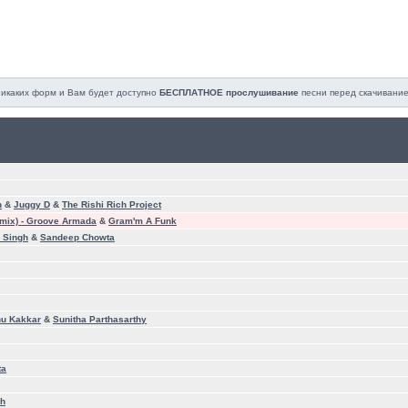
 никаких форм и Вам будет доступно
БЕСПЛАТНОЕ прослушивание
песни перед cкачивание
n
&
Juggy D
&
The Rishi Rich Project
mix) -
Groove Armada
&
Gram'm A Funk
 Singh
&
Sandeep Chowta
u Kakkar
&
Sunitha Parthasarthy
ta
gh