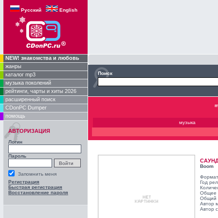
Русский
English
NEW! знакомства и любовь
жанры
Поиск
каталог mp3
музыка поколений
рейтинги, чарты и хиты 2026
расширенный поиск
m
CDonPC Dumper
помощь
музыка
АВТОРИЗАЦИЯ
Логин
Пароль
САУН
Boom
Запомнить меня
Формат
Регистрация
Год ре
Быстрая регистрация
Количе
Восстановление пароля
Общее 
Общий 
Автор 
Автор с