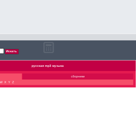
русская mp3 музыка
сборники
W
X
Y
Z