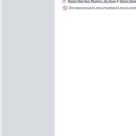
15
Boom (Dat Guy Remix) -
Ila Arun
&
Talvin Sin
Предварительное прослушивание всего альб