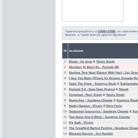
Зарегистрируйтесь в
ОДИН КЛИК
, не заполняя
версии, а также многие другие функции!
№
название
1
Boom -
Ila Arun
&
Talvin Singh
2
Mundian To Bach Ke -
Panjabi MC
3
Nachna Tere Naal (Dance With You) -
Jay Sea
4
I See You Baby (D'caro Vs Groove Armada Re
5
Dope The Pope -
Sowmya Raoh
&
Sukhwindra
6
Punjabi 5-0 -
Dum Dum Project
&
Shanti
7
Zindabad -
Ravi Singh
&
Talvin Singh
8
Ramp-Age -
Sandeep Chowta
&
Sowmya Raoh
9
Nuttin Happen -
D'caro
&
Rare Form
10
Seduction Saavariya -
Sandeep Chowta
&
Son
11
Two Dons And A Bitch -
Sandeep Chowta
12
It's Safe -
D'caro
13
The Crawford Market Feeling -
Sandeep Chow
14
Bhavani Dayani -
Jez Humble