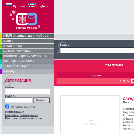
Русский
English
NEW! знакомства и любовь
жанры
Поиск
каталог mp3
музыка поколений
рейтинги, чарты и хиты 2026
расширенный поиск
mp3 музыка
CDonPC Dumper
помощь
музыка
АВТОРИЗАЦИЯ
1..9
A
B
Логин
Пароль
САУН
Boom
Запомнить меня
Формат
Регистрация
Год ре
Быстрая регистрация
Количе
Восстановление пароля
Общее 
Общий 
Автор 
Автор с