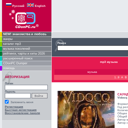
Русский
English
NEW! знакомства и любовь
жанры
Поиск
каталог mp3
музыка поколений
рейтинги, чарты и хиты 2026
расширенный поиск
mp3 музыка
CDonPC Dumper
помощь
музыка
АВТОРИЗАЦИЯ
1..9
A
B
Логин
Пароль
САУН
Vidocq
Запомнить меня
Формат
Регистрация
Год ре
Быстрая регистрация
Количе
Восстановление пароля
Общее 
Общий 
Автор 
Автор с