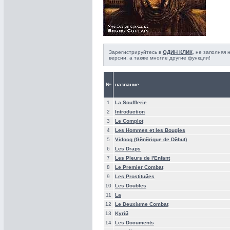
Зарегистрируйтесь в
ОДИН КЛИК
, не заполняя
версии, а также многие другие функции!
№
название
1
La Soufflerie
2
Introduction
3
Le Complot
4
Les Hommes et les Bougies
5
Vidocq (Gйnйrique de Dйbut)
6
Les Draps
7
Les Pleurs de l'Enfant
8
Le Premier Combat
9
Les Prostituйes
10
Les Doubles
11
La
12
Le Deuxiиme Combat
13
Kyriй
14
Les Documents