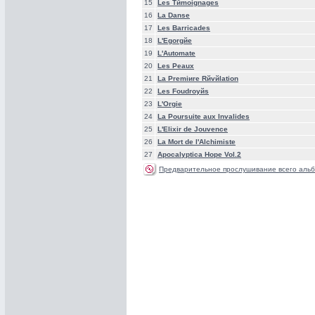
15
Les Tйmoignages
16
La Danse
17
Les Barricades
18
L'Egorgйe
19
L'Automate
20
Les Peaux
21
La Premiиre Rйvйlation
22
Les Foudroyйs
23
L'Orgie
24
La Poursuite aux Invalides
25
L'Elixir de Jouvence
26
La Mort de l'Alchimiste
27
Apocalyptica Hope Vol.2
Предварительное прослушивание всего альб