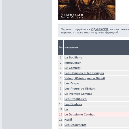
Зарегистрируйтесь в
ОДИН КЛИК
, не заполняя
версии, а также многие другие функции!
№
название
1
La Soufflerie
2
Introduction
3
Le Complot
4
Les Hommes et les Bougies
5
Vidocq (Gйnйrique de Dйbut)
6
Les Draps
7
Les Pleurs de l'Enfant
8
Le Premier Combat
9
Les Prostituйes
10
Les Doubles
11
La
12
Le Deuxiиme Combat
13
Kyriй
14
Les Documents