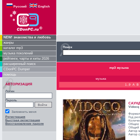
Русский
English
NEW! знакомства и любовь
жанры
Поиск
каталог mp3
музыка поколений
рейтинги, чарты и хиты 2026
расширенный поиск
mp3 музыка
CDonPC Dumper
помощь
музыка
АВТОРИЗАЦИЯ
1..9
A
B
Логин
Пароль
САУН
Vidocq
Запомнить меня
Формат
Регистрация
Год ре
Быстрая регистрация
Количе
Восстановление пароля
Общее 
Общий 
Автор 
Автор с