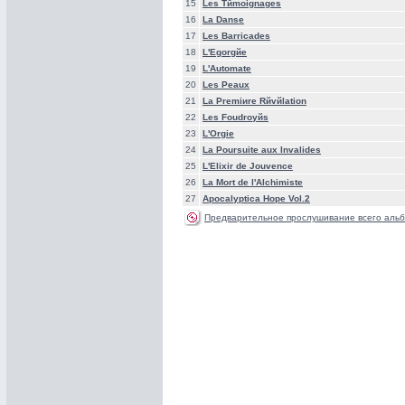
15
Les Tйmoignages
16
La Danse
17
Les Barricades
18
L'Egorgйe
19
L'Automate
20
Les Peaux
21
La Premiиre Rйvйlation
22
Les Foudroyйs
23
L'Orgie
24
La Poursuite aux Invalides
25
L'Elixir de Jouvence
26
La Mort de l'Alchimiste
27
Apocalyptica Hope Vol.2
Предварительное прослушивание всего альб