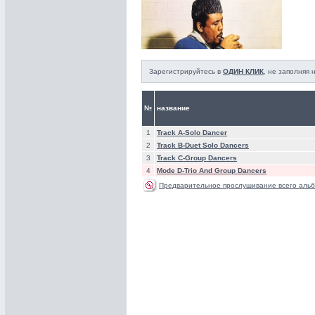
Зарегистрируйтесь в
ОДИН КЛИК
, не заполняя
№
название
1
Track A-Solo Dancer
2
Track B-Duet Solo Dancers
3
Track C-Group Dancers
4
Mode D-Trio And Group Dancers
Предварительное прослушивание всего альб