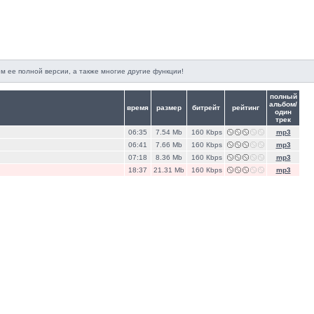
м ее полной версии, а также многие другие функции!
полный
альбом/
время
размер
битрейт
рейтинг
один
трек
06:35
7.54 Mb
160 Кbps
mp3
06:41
7.66 Mb
160 Кbps
mp3
07:18
8.36 Mb
160 Кbps
mp3
18:37
21.31 Mb
160 Кbps
mp3