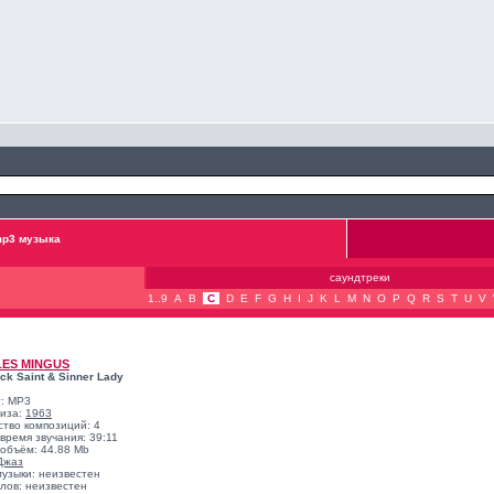
p3 музыка
саундтреки
1..9
A
B
C
D
E
F
G
H
I
J
K
L
M
N
O
P
Q
R
S
T
U
V
ES MINGUS
ck Saint & Sinner Lady
: MP3
лиза:
1963
ство композиций: 4
время звучания: 39:11
объём: 44.88 Mb
Джаз
музыки: неизвестен
лов: неизвестен