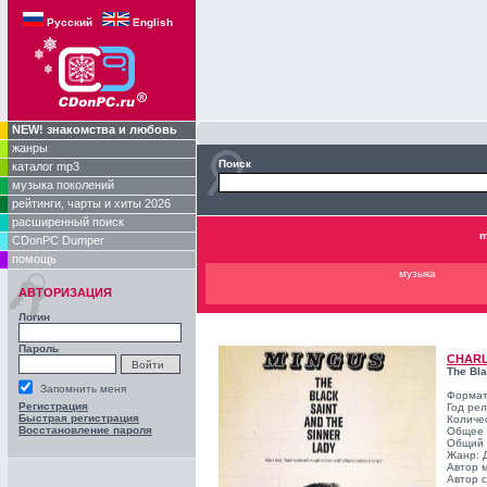
Русский
English
NEW! знакомства и любовь
жанры
Поиск
каталог mp3
музыка поколений
рейтинги, чарты и хиты 2026
расширенный поиск
m
CDonPC Dumper
помощь
музыка
АВТОРИЗАЦИЯ
Логин
Пароль
CHARL
The Bla
Запомнить меня
Формат
Регистрация
Год ре
Быстрая регистрация
Количе
Восстановление пароля
Общее 
Общий 
Жанр:
Автор 
Автор с