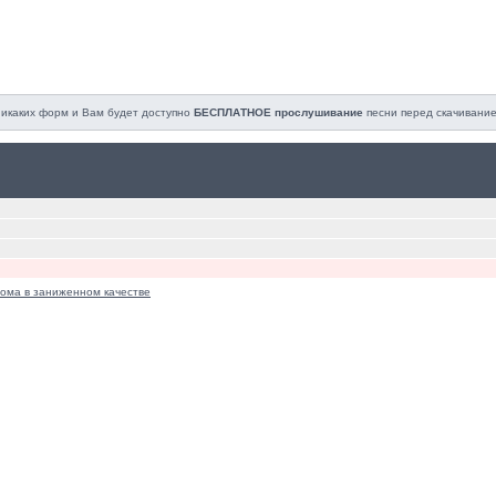
 никаких форм и Вам будет доступно
БЕСПЛАТНОЕ прослушивание
песни перед cкачивание
ома в заниженном качестве