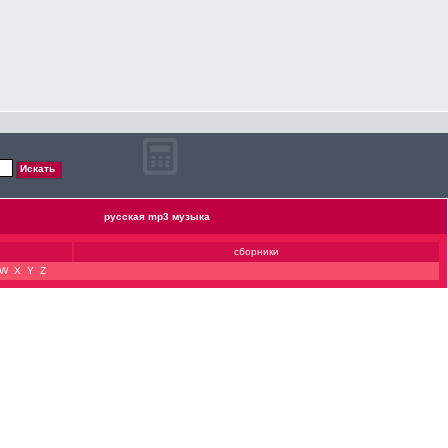
русская mp3 музыка
сборники
W
X
Y
Z