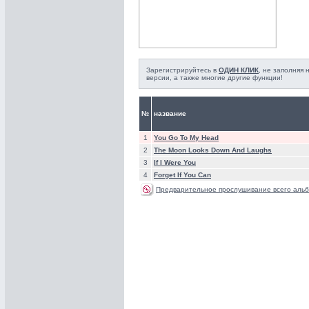
Зарегистрируйтесь в
ОДИН КЛИК
, не заполняя
версии, а также многие другие функции!
№
название
1
You Go To My Head
2
The Moon Looks Down And Laughs
3
If I Were You
4
Forget If You Can
Предварительное прослушивание всего альб