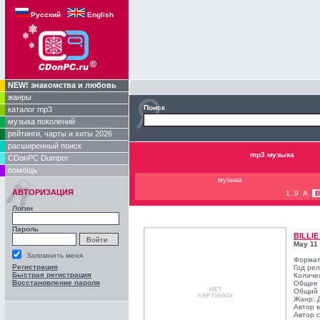
Русский
English
NEW! знакомства и любовь
жанры
Поиск
каталог mp3
музыка поколений
рейтинги, чарты и хиты 2026
расширенный поиск
mp3 музыка
CDonPC Dumper
помощь
музыка
АВТОРИЗАЦИЯ
1..9
A
B
Логин
Пароль
BILLI
May 11
Запомнить меня
Формат
Регистрация
Год ре
Быстрая регистрация
Количе
Восстановление пароля
Общее 
Общий 
Жанр:
Автор 
Автор с