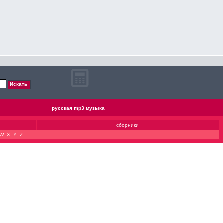
русская mp3 музыка
сборники
W
X
Y
Z