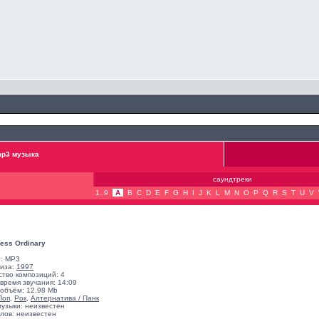
p3 музыка
саундтреки
1..9
A
B
C
D
E
F
G
H
I
J
K
L
M
N
O
P
Q
R
S
T
U
V
Less Ordinary
: MP3
лиза:
1997
ство композиций: 4
время звучания: 14:09
объём: 12.98 Mb
Поп
,
Рок
,
Алтернатива / Панк
музыки: неизвестен
лов: неизвестен