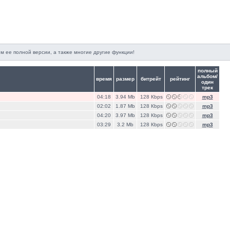
м ее полной версии, а также многие другие функции!
полный
альбом/
время
размер
битрейт
рейтинг
один
трек
04:18
3.94 Mb
128 Кbps
mp3
02:02
1.87 Mb
128 Кbps
mp3
04:20
3.97 Mb
128 Кbps
mp3
03:29
3.2 Mb
128 Кbps
mp3