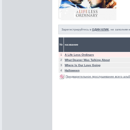
Зарегистрируйтесь в
ОДИН КЛИК
, не заполняя
№
название
1
A Life Less Ordinary
2
What Deaner Was Talking About
3
Where Is Our Love Going
4
Halloween
Предварительное прослушивание всего альб