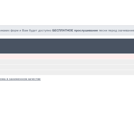
 никаких форм и Вам будет доступно
БЕСПЛАТНОЕ прослушивание
песни перед cкачивание
ома в заниженном качестве