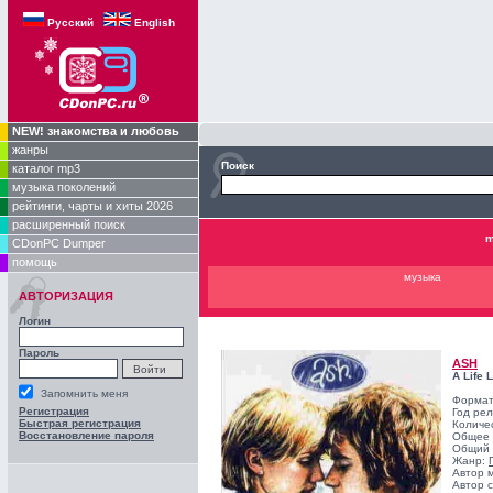
Русский
English
NEW! знакомства и любовь
жанры
Поиск
каталог mp3
музыка поколений
рейтинги, чарты и хиты 2026
расширенный поиск
m
CDonPC Dumper
помощь
музыка
АВТОРИЗАЦИЯ
Логин
Пароль
ASH
A Life 
Запомнить меня
Формат
Регистрация
Год ре
Быстрая регистрация
Количе
Восстановление пароля
Общее 
Общий 
Жанр:
Автор 
Автор с