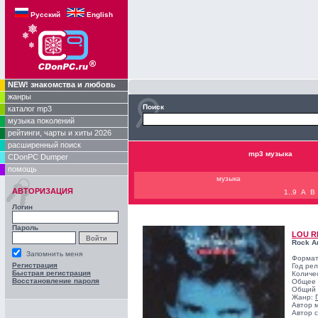
Русский
English
NEW! знакомства и любовь
жанры
Поиск
каталог mp3
музыка поколений
рейтинги, чарты и хиты 2026
расширенный поиск
mp3 музыка
CDonPC Dumper
помощь
музыка
АВТОРИЗАЦИЯ
1..9
A
B
Логин
Пароль
LOU R
Rock An
Запомнить меня
Формат
Регистрация
Год ре
Быстрая регистрация
Количе
Восстановление пароля
Общее 
Общий 
Жанр:
Автор 
Автор с