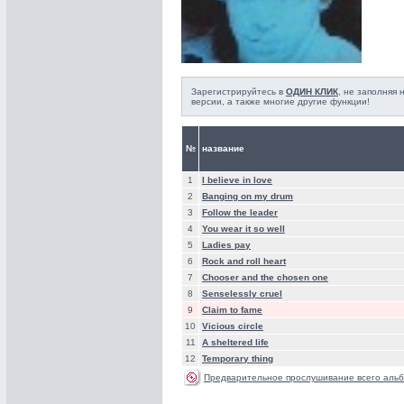
Зарегистрируйтесь в
ОДИН КЛИК
, не заполняя
версии, а также многие другие функции!
№
название
1
I believe in love
2
Banging on my drum
3
Follow the leader
4
You wear it so well
5
Ladies pay
6
Rock and roll heart
7
Chooser and the chosen one
8
Senselessly cruel
9
Claim to fame
10
Vicious circle
11
A sheltered life
12
Temporary thing
Предварительное прослушивание всего альб