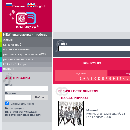
Русский
English
NEW! знакомства и любовь
жанры
Поиск
каталог mp3
музыка поколений
рейтинги, чарты и хиты 2026
расширенный поиск
mp3 музыка
CDonPC Dumper
помощь
музыка
са
АВТОРИЗАЦИЯ
1..9
A
B
C
D
E
F
G
H
I
J
K
L
Логин
РЕЛИЗЫ ИCПОЛНИТЕЛЯ:
Пароль
НА СБОРНИКАХ:
Запомнить меня
Регистрация
Movers!
Быстрая регистрация
Количество композиций: 23
Восстановление пароля
Год релиза:
2006