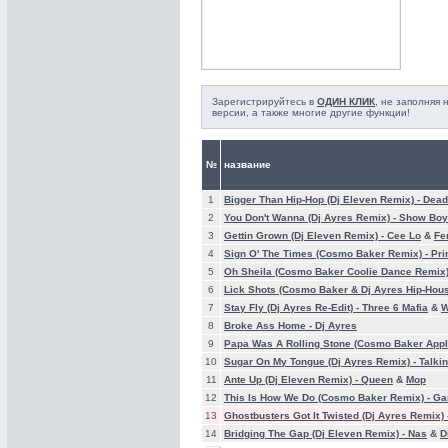
Зарегистрируйтесь в
ОДИН КЛИК
, не заполняя
версии, а также многие другие функции!
№
название
1
Bigger Than Hip-Hop (Dj Eleven Remix) -
Dead
2
You Don't Wanna (Dj Ayres Remix) -
Show Boy
3
Gettin Grown (Dj Eleven Remix) -
Cee Lo
&
Fe
4
Sign O' The Times (Cosmo Baker Remix) -
Pri
5
Oh Sheila (Cosmo Baker Coolie Dance Remix)
6
Lick Shots (Cosmo Baker & Dj Ayres Hip-Hou
7
Stay Fly (Dj Ayres Re-Edit) -
Three 6 Mafia
&
W
8
Broke Ass Home -
Dj Ayres
9
Papa Was A Rolling Stone (Cosmo Baker App
10
Sugar On My Tongue (Dj Ayres Remix) -
Talki
11
Ante Up (Dj Eleven Remix) -
Queen
&
Mop
12
This Is How We Do (Cosmo Baker Remix) -
Ga
13
Ghostbusters Got It Twisted (Dj Ayres Remix)
14
Bridging The Gap (Dj Eleven Remix) -
Nas
&
D