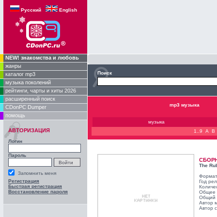
Русский
English
NEW! знакомства и любовь
жанры
Поиск
каталог mp3
музыка поколений
рейтинги, чарты и хиты 2026
расширенный поиск
mp3 музыка
CDonPC Dumper
помощь
музыка
АВТОРИЗАЦИЯ
1..9
A
B
Логин
Пароль
СБОР
The Rub
Запомнить меня
Формат
Регистрация
Год ре
Быстрая регистрация
Количе
Восстановление пароля
Общее 
Общий 
Автор 
Автор с