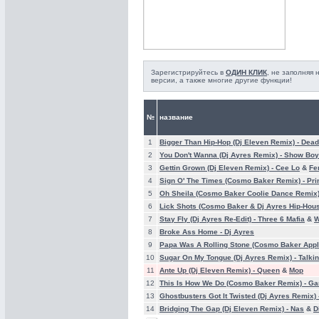
Зарегистрируйтесь в
ОДИН КЛИК
, не заполняя
версии, а также многие другие функции!
№
название
1
Bigger Than Hip-Hop (Dj Eleven Remix) -
Dead
2
You Don't Wanna (Dj Ayres Remix) -
Show Boy
3
Gettin Grown (Dj Eleven Remix) -
Cee Lo
&
Fe
4
Sign O' The Times (Cosmo Baker Remix) -
Pri
5
Oh Sheila (Cosmo Baker Coolie Dance Remix)
6
Lick Shots (Cosmo Baker & Dj Ayres Hip-Hou
7
Stay Fly (Dj Ayres Re-Edit) -
Three 6 Mafia
&
W
8
Broke Ass Home -
Dj Ayres
9
Papa Was A Rolling Stone (Cosmo Baker App
10
Sugar On My Tongue (Dj Ayres Remix) -
Talki
11
Ante Up (Dj Eleven Remix) -
Queen
&
Mop
12
This Is How We Do (Cosmo Baker Remix) -
Ga
13
Ghostbusters Got It Twisted (Dj Ayres Remix)
14
Bridging The Gap (Dj Eleven Remix) -
Nas
&
D