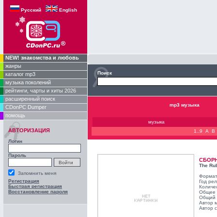
Русский
English
NEW! знакомства и любовь
жанры
Поиск
каталог mp3
музыка поколений
рейтинги, чарты и хиты 2026
расширенный поиск
mp3 музыка
CDonPC Dumper
помощь
музыка
АВТОРИЗАЦИЯ
1..9
A
B
Логин
Пароль
СБОР
The Rub
Запомнить меня
Формат
Регистрация
Год ре
Быстрая регистрация
Количе
Восстановление пароля
Общее 
Общий 
Автор 
Автор с