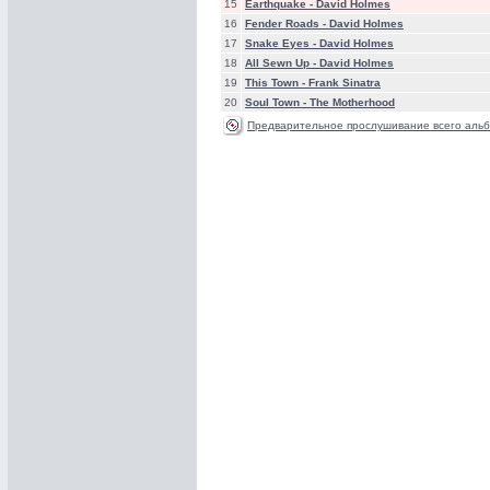
15
Earthquake -
David Holmes
16
Fender Roads -
David Holmes
17
Snake Eyes -
David Holmes
18
All Sewn Up -
David Holmes
19
This Town -
Frank Sinatra
20
Soul Town -
The Motherhood
Предварительное прослушивание всего альб