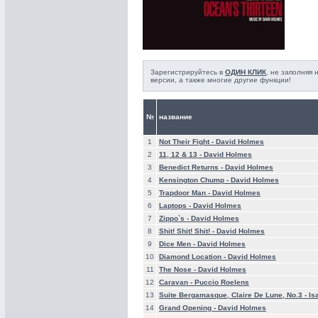
Зарегистрируйтесь в
ОДИН КЛИК
, не заполняя
версии, а также многие другие функции!
№
название
1
Not Their Fight -
David Holmes
2
11, 12 & 13 -
David Holmes
3
Benedict Returns -
David Holmes
4
Kensington Chump -
David Holmes
5
Trapdoor Man -
David Holmes
6
Laptops -
David Holmes
7
Zippo`s -
David Holmes
8
Shit! Shit! Shit! -
David Holmes
9
Dice Men -
David Holmes
10
Diamond Location -
David Holmes
11
The Nose -
David Holmes
12
Caravan -
Puccio Roelens
13
Suite Bergamasque, Claire De Lune, No.3 -
Is
14
Grand Opening -
David Holmes