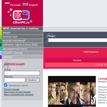
Русский
English
NEW! знакомства и любовь
жанры
Поиск
каталог mp3
музыка поколений
рейтинги, чарты и хиты 2026
расширенный поиск
mp3 музыка
CDonPC Dumper
помощь
музыка
АВТОРИЗАЦИЯ
1..9
A
B
Логин
Пароль
САУН
Ocean`s
Запомнить меня
Формат
Регистрация
Год ре
Быстрая регистрация
Количе
Восстановление пароля
Общее 
Общий 
Автор 
Автор с