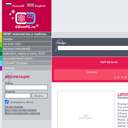
Русский
English
NEW! знакомства и любовь
жанры
Поиск
каталог mp3
музыка поколений
рейтинги, чарты и хиты 2026
расширенный поиск
mp3 музыка
CDonPC Dumper
помощь
музыка
АВТОРИЗАЦИЯ
1..9
A
B
Логин
Пароль
CAPON
Ультра
Запомнить меня
Формат
Регистрация
Год ре
Быстрая регистрация
Количе
Восстановление пароля
Общее 
Общий 
Жанр:
Автор 
Автор с