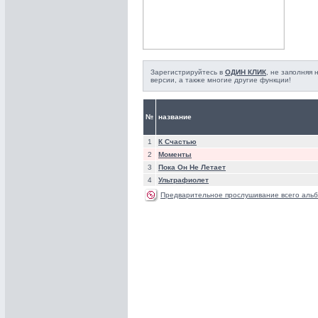
Зарегистрируйтесь в
ОДИН КЛИК
, не заполняя
версии, а также многие другие функции!
№
название
1
К Счастью
2
Моменты
3
Пока Он Не Летает
4
Ультрафиолет
Предварительное прослушивание всего альб