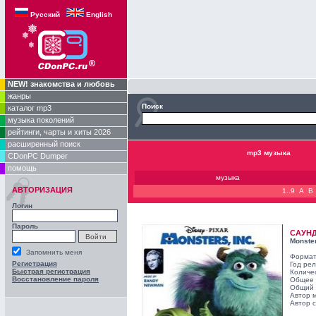
Русский
English
NEW! знакомства и любовь
жанры
Поиск
каталог mp3
музыка поколений
рейтинги, чарты и хиты 2026
расширенный поиск
mp3 музыка
CDonPC Dumper
помощь
музыка
АВТОРИЗАЦИЯ
1..9
A
B
Логин
Пароль
САУН
Monster
Запомнить меня
Формат
Регистрация
Год ре
Быстрая регистрация
Количе
Восстановление пароля
Общее 
Общий 
Автор 
Автор с