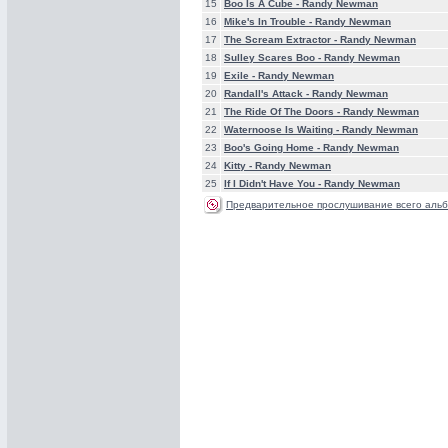
15
Boo Is A Cube -
Randy Newman
16
Mike's In Trouble -
Randy Newman
17
The Scream Extractor -
Randy Newman
18
Sulley Scares Boo -
Randy Newman
19
Exile -
Randy Newman
20
Randall's Attack -
Randy Newman
21
The Ride Of The Doors -
Randy Newman
22
Waternoose Is Waiting -
Randy Newman
23
Boo's Going Home -
Randy Newman
24
Kitty -
Randy Newman
25
If I Didn't Have You -
Randy Newman
Предварительное прослушивание всего альб