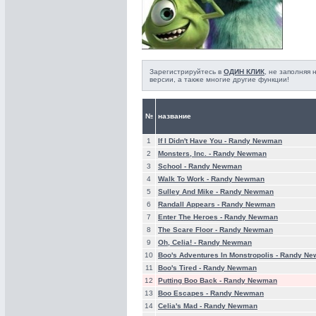
Зарегистрируйтесь в
ОДИН КЛИК
, не заполняя
версии, а также многие другие функции!
№
название
1
If I Didn't Have You -
Randy Newman
2
Monsters, Inc. -
Randy Newman
3
School -
Randy Newman
4
Walk To Work -
Randy Newman
5
Sulley And Mike -
Randy Newman
6
Randall Appears -
Randy Newman
7
Enter The Heroes -
Randy Newman
8
The Scare Floor -
Randy Newman
9
Oh, Celia! -
Randy Newman
10
Boo's Adventures In Monstropolis -
Randy Ne
11
Boo's Tired -
Randy Newman
12
Putting Boo Back -
Randy Newman
13
Boo Escapes -
Randy Newman
14
Celia's Mad -
Randy Newman