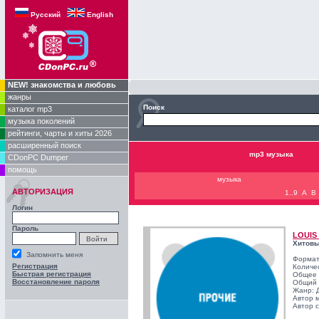
Русский
English
NEW! знакомства и любовь
жанры
Поиск
каталог mp3
музыка поколений
рейтинги, чарты и хиты 2026
расширенный поиск
mp3 музыка
CDonPC Dumper
помощь
музыка
АВТОРИЗАЦИЯ
1..9
A
B
Логин
Пароль
LOUIS
Хитовы
Запомнить меня
Формат
Регистрация
Количе
Быстрая регистрация
Общее 
Восстановление пароля
Общий 
Жанр:
Автор 
Автор с