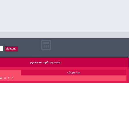
русская mp3 музыка
сборники
W
X
Y
Z