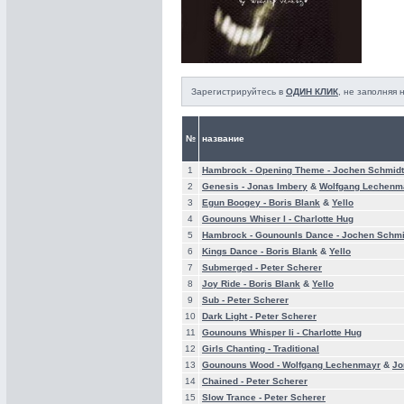
Зарегистрируйтесь в
ОДИН КЛИК
, не заполняя
№
название
1
Hambrock - Opening Theme -
Jochen Schmidt
2
Genesis -
Jonas Imbery
&
Wolfgang Lechenm
3
Egun Boogey -
Boris Blank
&
Yello
4
Gounouns Whiser I -
Charlotte Hug
5
Hambrock - Gounounls Dance -
Jochen Schmi
6
Kings Dance -
Boris Blank
&
Yello
7
Submerged -
Peter Scherer
8
Joy Ride -
Boris Blank
&
Yello
9
Sub -
Peter Scherer
10
Dark Light -
Peter Scherer
11
Gounouns Whisper Ii -
Charlotte Hug
12
Girls Chanting -
Traditional
13
Gounouns Wood -
Wolfgang Lechenmayr
&
Jo
14
Chained -
Peter Scherer
15
Slow Trance -
Peter Scherer