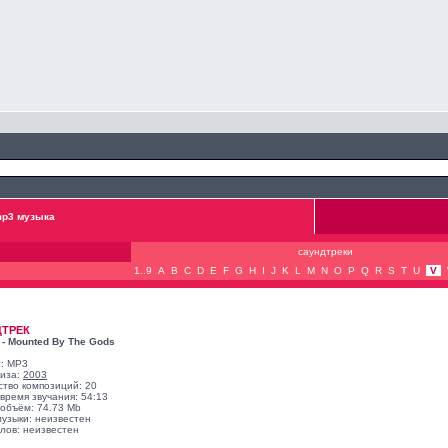
p3 музыка
саундтреки
1..9
A
B
C
D
E
F
G
H
I
J
K
L
M
N
O
P
Q
R
S
T
U
V
ДТРЕК
 - Mounted By The Gods
: MP3
лиза:
2003
ство композиций: 20
время звучания: 54:13
объём: 74.73 Mb
музыки: неизвестен
лов: неизвестен