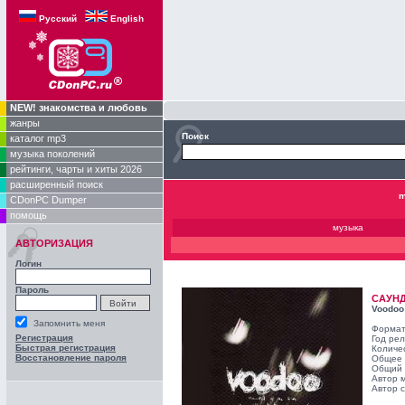
Русский
English
NEW! знакомства и любовь
жанры
Поиск
каталог mp3
музыка поколений
рейтинги, чарты и хиты 2026
расширенный поиск
m
CDonPC Dumper
помощь
музыка
АВТОРИЗАЦИЯ
Логин
Пароль
САУН
Voodoo
Запомнить меня
Формат
Регистрация
Год ре
Быстрая регистрация
Количе
Восстановление пароля
Общее 
Общий 
Автор 
Автор с