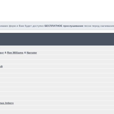
 никаких форм и Вам будет доступно
БЕСПЛАТНОЕ прослушивание
песни перед cкачивание
ayr
&
Ron Williams
&
Narrator
dt
nas Imbery