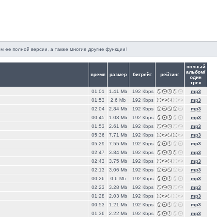
м ее полной версии, а также многие другие функции!
полный
альбом/
время
размер
битрейт
рейтинг
один
трек
01:01
1.41 Mb
192 Кbps
mp3
01:53
2.6 Mb
192 Кbps
mp3
02:04
2.84 Mb
192 Кbps
mp3
00:45
1.03 Mb
192 Кbps
mp3
01:53
2.61 Mb
192 Кbps
mp3
05:36
7.71 Mb
192 Кbps
mp3
05:29
7.55 Mb
192 Кbps
mp3
02:47
3.84 Mb
192 Кbps
mp3
02:43
3.75 Mb
192 Кbps
mp3
02:13
3.06 Mb
192 Кbps
mp3
00:26
0.6 Mb
192 Кbps
mp3
02:23
3.28 Mb
192 Кbps
mp3
01:28
2.03 Mb
192 Кbps
mp3
00:53
1.21 Mb
192 Кbps
mp3
01:36
2.22 Mb
192 Кbps
mp3