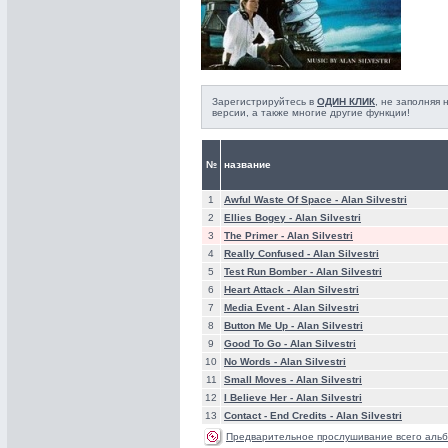
Зарегистрируйтесь в
ОДИН КЛИК
, не заполняя
версии, а также многие другие функции!
№
название
1
Awful Waste Of Space -
Alan Silvestri
2
Ellies Bogey -
Alan Silvestri
3
The Primer -
Alan Silvestri
4
Really Confused -
Alan Silvestri
5
Test Run Bomber -
Alan Silvestri
6
Heart Attack -
Alan Silvestri
7
Media Event -
Alan Silvestri
8
Button Me Up -
Alan Silvestri
9
Good To Go -
Alan Silvestri
10
No Words -
Alan Silvestri
11
Small Moves -
Alan Silvestri
12
I Believe Her -
Alan Silvestri
13
Contact - End Credits -
Alan Silvestri
Предварительное прослушивание всего альб