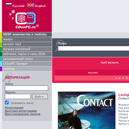
Русский
English
NEW! знакомства и любовь
жанры
Поиск
каталог mp3
музыка поколений
рейтинги, чарты и хиты 2026
расширенный поиск
mp3 музыка
CDonPC Dumper
помощь
музыка
АВТОРИЗАЦИЯ
1..9
A
B
Логин
Пароль
САУН
Contact
Запомнить меня
Формат
Регистрация
Год ре
Быстрая регистрация
Количе
Восстановление пароля
Общее 
Общий 
Автор 
Автор с