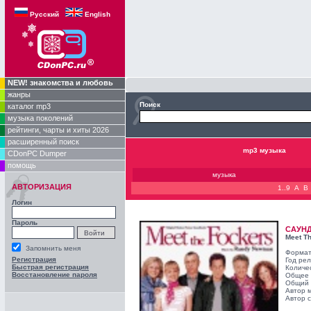
Русский
English
NEW! знакомства и любовь
жанры
Поиск
каталог mp3
музыка поколений
рейтинги, чарты и хиты 2026
расширенный поиск
mp3 музыка
CDonPC Dumper
помощь
музыка
АВТОРИЗАЦИЯ
1..9
A
B
Логин
Пароль
САУН
Meet T
Запомнить меня
Формат
Регистрация
Год ре
Быстрая регистрация
Количе
Восстановление пароля
Общее 
Общий 
Автор 
Автор с