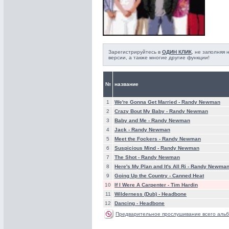
Зарегистрируйтесь в
ОДИН КЛИК
, не заполняя
версии, а также многие другие функции!
№
название
1
We're Gonna Get Married -
Randy Newman
2
Crazy Bout My Baby -
Randy Newman
3
Baby and Me -
Randy Newman
4
Jack -
Randy Newman
5
Meet the Fockers -
Randy Newman
6
Suspicious Mind -
Randy Newman
7
The Shot -
Randy Newman
8
Here's My Plan and It's All Ri -
Randy Newma
9
Going Up the Country -
Canned Heat
10
If I Were A Carpenter -
Tim Hardin
11
Wilderness (Dub) -
Headbone
12
Dancing -
Headbone
Предварительное прослушивание всего альб