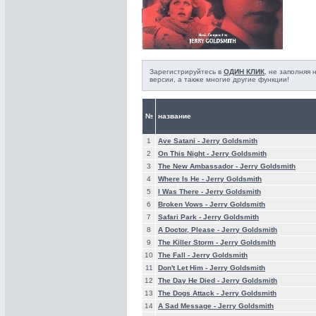
Зарегистрируйтесь в
ОДИН КЛИК
, не заполняя
версии, а также многие другие функции!
№
название
1
Ave Satani -
Jerry Goldsmith
2
On This Night -
Jerry Goldsmith
3
The New Ambassador -
Jerry Goldsmith
4
Where Is He -
Jerry Goldsmith
5
I Was There -
Jerry Goldsmith
6
Broken Vows -
Jerry Goldsmith
7
Safari Park -
Jerry Goldsmith
8
A Doctor, Please -
Jerry Goldsmith
9
The Killer Storm -
Jerry Goldsmith
10
The Fall -
Jerry Goldsmith
11
Don't Let Him -
Jerry Goldsmith
12
The Day He Died -
Jerry Goldsmith
13
The Dogs Attack -
Jerry Goldsmith
14
A Sad Message -
Jerry Goldsmith