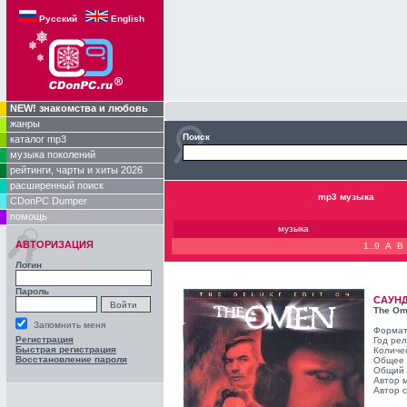
Русский
English
NEW! знакомства и любовь
жанры
Поиск
каталог mp3
музыка поколений
рейтинги, чарты и хиты 2026
расширенный поиск
mp3 музыка
CDonPC Dumper
помощь
музыка
АВТОРИЗАЦИЯ
1..9
A
B
Логин
Пароль
САУН
The Ome
Запомнить меня
Формат
Регистрация
Год ре
Быстрая регистрация
Количе
Восстановление пароля
Общее 
Общий 
Автор 
Автор с