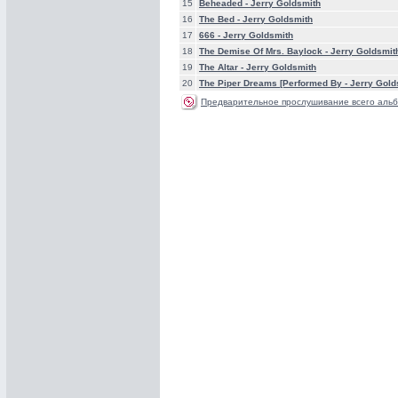
15
Beheaded -
Jerry Goldsmith
16
The Bed -
Jerry Goldsmith
17
666 -
Jerry Goldsmith
18
The Demise Of Mrs. Baylock -
Jerry Goldsmit
19
The Altar -
Jerry Goldsmith
20
The Piper Dreams [Performed By -
Jerry Gold
Предварительное прослушивание всего альб