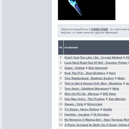
Зарегистрируйтесь в
ОДИН КЛИК
, не заполняя
версии, а также многие другие функции!
№
название
1
(Can't You) Trip Like I Do -
Crystal Method
&
Fi
2
Long Hard Road Out Of Hell -
Sneaker Pimps
3
Satan -
Orbital
&
Kirk Hammett
4
Kick The P-A- -
Dust Brothers
&
Korn
5
Tiny Rubberband -
Butthole Surfers
&
Moby
6
This Is Not A Dream (U-K- Mix) -
Morphine
&
Ap
7
Torn Apart -
Stabbing Westward
&
Wink
8
Skin Up Pin Up -
Mansun
&
808 State
9
One Man Army -
The Prodigy
&
Tom Morello
10
Spawn -
Virto
&
Silverchair
11
T-4 Strain -
Henry Rollins
&
Goldie
12
Familiar -
Incubus
&
Dj Greyboy
13
No Remorse (I Wanna Die) -
Atari Teenage Rio
14
A Plane Scraped Its Belly On A Sooty Yellow