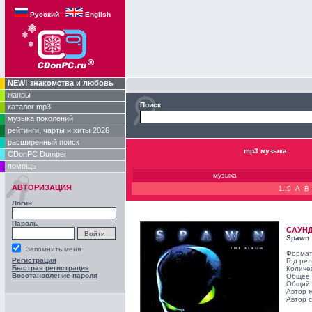
Русский
English
NEW! знакомства и любовь
жанры
Поиск
каталог mp3
музыка поколений
рейтинги, чарты и хиты 2026
расширенный поиск
mp3 музыка
CDonPC Dumper
помощь
музыка
АВТОРИЗАЦИЯ
1..9
A
B
Логин
Пароль
САУН
Spawn
Запомнить меня
Формат
Регистрация
Год ре
Быстрая регистрация
Количе
Восстановление пароля
Общее 
Общий 
Автор 
Автор с