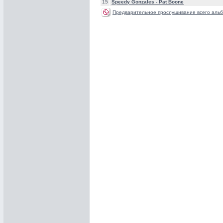
15
Speedy Gonzales -
Pat Boone
Предварительное прослушивание всего альб