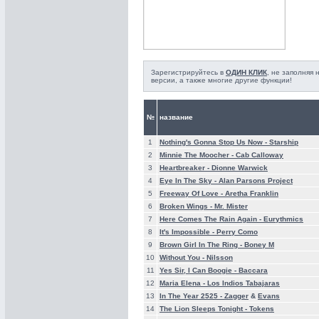
Зарегистрируйтесь в
ОДИН КЛИК
, не заполняя
версии, а также многие другие функции!
№
название
1
Nothing's Gonna Stop Us Now -
Starship
2
Minnie The Moocher -
Cab Calloway
3
Heartbreaker -
Dionne Warwick
4
Eye In The Sky -
Alan Parsons Project
5
Freeway Of Love -
Aretha Franklin
6
Broken Wings -
Mr. Mister
7
Here Comes The Rain Again -
Eurythmics
8
It's Impossible -
Perry Como
9
Brown Girl In The Ring -
Boney M
10
Without You -
Nilsson
11
Yes Sir, I Can Boogie -
Baccara
12
Maria Elena -
Los Indios Tabajaras
13
In The Year 2525 -
Zagger
&
Evans
14
The Lion Sleeps Tonight -
Tokens