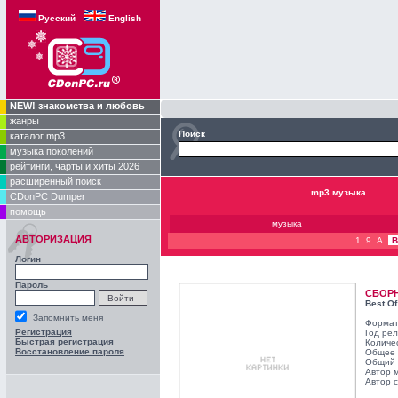
Русский
English
NEW! знакомства и любовь
жанры
Поиск
каталог mp3
музыка поколений
рейтинги, чарты и хиты 2026
расширенный поиск
mp3 музыка
CDonPC Dumper
помощь
музыка
АВТОРИЗАЦИЯ
1..9
A
B
Логин
Пароль
СБОР
Best Of
Запомнить меня
Формат
Регистрация
Год ре
Быстрая регистрация
Количе
Восстановление пароля
Общее 
Общий 
Автор 
Автор с