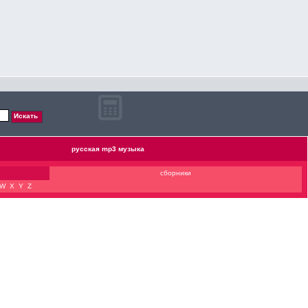
русская mp3 музыка
сборники
W
X
Y
Z