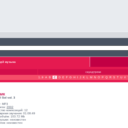
p3 музыка
саундтреки
1..9
A
B
C
D
E
F
G
H
I
J
K
L
M
N
O
P
Q
R
S
T
U
V
НИК
l Sol vol. 3
: MP3
лиза:
2002
ство композиций: 12
время звучания: 01:08:49
объём: 103.72 Mb
музыки: неизвестен
лов: неизвестен