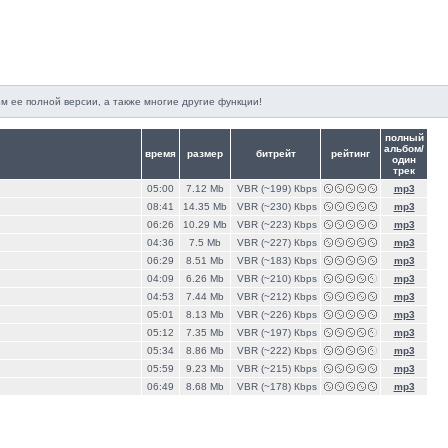
м ее полной версии, а также многие другие функции!
полный
альбом/
время
размер
битрейт
рейтинг
один
трек
05:00
7.12 Mb
VBR (~199) Кbps
mp3
08:41
14.35 Mb
VBR (~230) Кbps
mp3
06:26
10.29 Mb
VBR (~223) Кbps
mp3
04:36
7.5 Mb
VBR (~227) Кbps
mp3
06:29
8.51 Mb
VBR (~183) Кbps
mp3
04:09
6.26 Mb
VBR (~210) Кbps
mp3
04:53
7.44 Mb
VBR (~212) Кbps
mp3
05:01
8.13 Mb
VBR (~226) Кbps
mp3
05:12
7.35 Mb
VBR (~197) Кbps
mp3
05:34
8.86 Mb
VBR (~222) Кbps
mp3
05:59
9.23 Mb
VBR (~215) Кbps
mp3
06:49
8.68 Mb
VBR (~178) Кbps
mp3