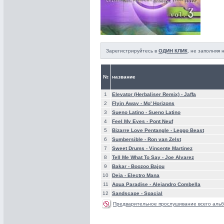
Зарегистрируйтесь в
ОДИН КЛИК
, не заполняя
№
название
1
Elevator (Herbaliser Remix) -
Jaffa
2
Flyin Away -
Mo' Horizons
3
Sueno Latino -
Sueno Latino
4
Feel My Eyes -
Pont Neuf
5
Bizarre Love Pentangle -
Leggo Beast
6
Sumbersible -
Ron van Zelst
7
Sweet Drums -
Vincente Martinez
8
Tell Me What To Say -
Joe Alvarez
9
Bakar -
Boozoo Bajou
10
Deia -
Electro Mana
11
Aqua Paradise -
Alejandro Combella
12
Sandscape -
Spacial
Предварительное прослушивание всего альб