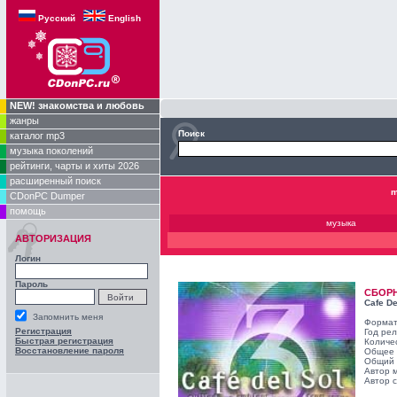
Русский
English
NEW! знакомства и любовь
жанры
Поиск
каталог mp3
музыка поколений
рейтинги, чарты и хиты 2026
расширенный поиск
m
CDonPC Dumper
помощь
музыка
АВТОРИЗАЦИЯ
Логин
Пароль
СБОР
Cafe De
Запомнить меня
Формат
Регистрация
Год ре
Быстрая регистрация
Количе
Восстановление пароля
Общее 
Общий 
Автор 
Автор с