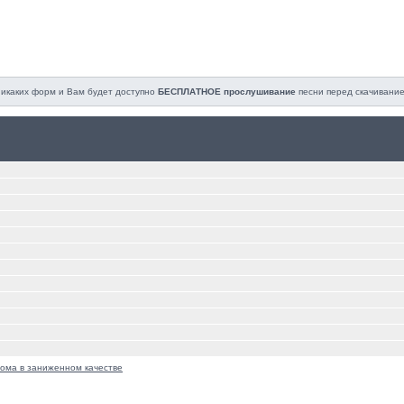
 никаких форм и Вам будет доступно
БЕСПЛАТНОЕ прослушивание
песни перед cкачивание
ома в заниженном качестве