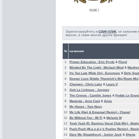
Зарегистрируйтесь в
ОДИН КЛИК
, не заполняя
версии, а также многие другие функции!
№
название
1
Proper Education -
Eric Prydz
&
Floyd
2
Blinded By The Light -
Michael Mind
&
Manfre
3
It's Too Late (Ride On) -
Evermore
&
Dirty Sou
4
Deeper Love (Eddie Thoneick's Big Room Mix)
5
Changes -
Chris Lake
&
Laura V
6
Ooh La Lishious -
Jaymen
7
The Creeps -
Camille Jones
&
Fedde Le Gran
8
Magenta -
Arno Cost
&
Arias
9
My House -
Tom Novy
10
My Life (Haji & Emanuel Remix) -
Chanel
11
Be Without You -
Wi Fi
&
Melanie M
12
Yeah Yeah (D. Ramirez Vocal Club Mix) -
Body
13
Push Push (M.a.n.d.y.'s Pusher Remix) -
Rocke
14
Dare Me (Stupidisco) -
Junior Jack
&
Shena