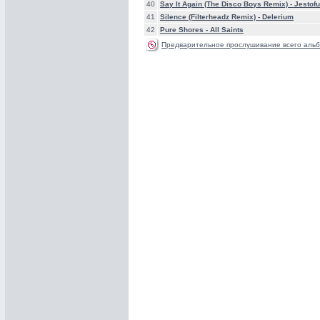
40
Say It Again (The Disco Boys Remix) -
Jestof
41
Silence (Filterheadz Remix) -
Delerium
42
Pure Shores -
All Saints
Предварительное прослушивание всего альб