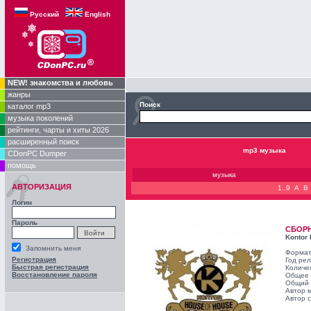
Русский
English
NEW! знакомства и любовь
жанры
Поиск
каталог mp3
музыка поколений
рейтинги, чарты и хиты 2026
расширенный поиск
mp3 музыка
CDonPC Dumper
помощь
музыка
АВТОРИЗАЦИЯ
1..9
A
B
Логин
Пароль
СБОР
Kontor 
Запомнить меня
Формат
Регистрация
Год ре
Быстрая регистрация
Количе
Восстановление пароля
Общее 
Общий 
Автор 
Автор с