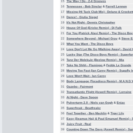
15
The Way I Do -
2-4 Grooves
16
Tennessee -
Bob Sinclar
&
Farrell Lennon
17
Missing (Hi Tack Club Mix) -
Delano & Crocket
18
Dance! -
Giulia Siegel
19
It's Not Right -
Dennis Christopher
20
House Of God (Ericke Remix) -
Dj Falk
21
For You (Patrick Alavi Remix) -
The Disco Boy
22
Somewhere Beyond -
Michael Gray
&
Steve 
23
What You Want -
The Disco Boys
24
Love Don't Let Me Go (Walking Away) -
David 
25
Lucky Star (The Disco Boys Remix) -
Superfu
26
Tanz Der Molekьle (Beelow Remix) -
Mia
27
Take No Shhh -
Flamingo
&
Fedde Le Grande
28
Moving Too Fast (Ian Carey Remix) -
Supafly I
29
Love Won't Wait -
Ian Carey
30
Body Language (Tocadisco Remix) -
M.A.N.D.Y
31
Gazebo -
Fairmont
32
Transatlantic Flight (Axwell Remix) -
Lorraine
33
At Night -
Dave Spoon
34
Pulverturm 2.0 -
Niels van Gogh
&
Eniac
35
Superfreak -
Beatfreakz
36
Feel Together -
Ben Macklin
&
Tiger Lily
37
Easy (Seamus Haji & Paul Emanuel Remix) -
38
Juicy Fruit -
Real
39
Counting Down The Days (Axwell Remix) -
Sun