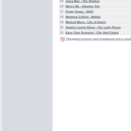
15
Juice-Box -
The Strokes
16
Mercy Me -
Alkaline Trio
17
Pretty Vegas -
INXS
18
Montreal Calling -
Mobile
19
Wicked Ways -
Life of Agony
20
Angels Losing Sleep -
Our Lady Peace
21
Save Your Scissors -
City And Colour
Предварительное прослушивание всего альб