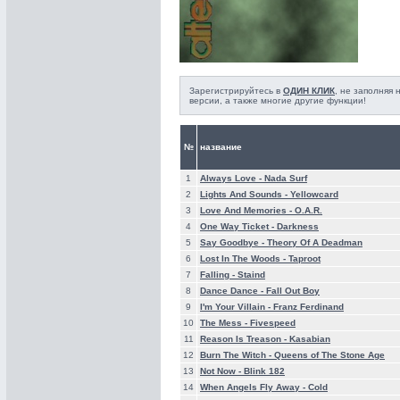
Зарегистрируйтесь в
ОДИН КЛИК
, не заполняя
версии, а также многие другие функции!
№
название
1
Always Love -
Nada Surf
2
Lights And Sounds -
Yellowcard
3
Love And Memories -
O.A.R.
4
One Way Ticket -
Darkness
5
Say Goodbye -
Theory Of A Deadman
6
Lost In The Woods -
Taproot
7
Falling -
Staind
8
Dance Dance -
Fall Out Boy
9
I'm Your Villain -
Franz Ferdinand
10
The Mess -
Fivespeed
11
Reason Is Treason -
Kasabian
12
Burn The Witch -
Queens of The Stone Age
13
Not Now -
Blink 182
14
When Angels Fly Away -
Cold