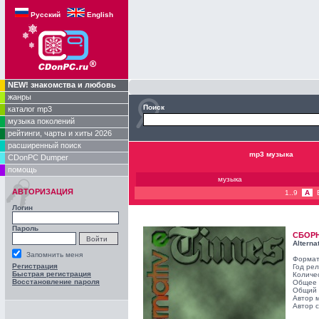
Русский
English
NEW! знакомства и любовь
жанры
Поиск
каталог mp3
музыка поколений
рейтинги, чарты и хиты 2026
расширенный поиск
mp3 музыка
CDonPC Dumper
помощь
музыка
АВТОРИЗАЦИЯ
1..9
A
Логин
Пароль
СБОР
Alterna
Запомнить меня
Формат
Регистрация
Год ре
Быстрая регистрация
Количе
Восстановление пароля
Общее 
Общий 
Автор 
Автор с